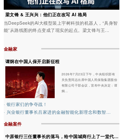
梁文锋 & 王兴兴：他们正在改写 AI 格局
当DeepSeek的AI大模型装上宇树科技的机器人，“具身智
能”从路线图的终点变成了现实的起点。梁文锋与王...
金融家
谭炯在中国人保开启新征程
2026年7月23日下午，中央组织部有
关负责同志出席中国人民保险集团股份
有限公司干部会议，宣布中央决定：谭
炯...
· 银行家们的争夺战！
· 兴业银行董事长吕家进的金融智能化新理念和数智化转型新蓝图
金融案件
中原银行三任董事长的落马，给中国城商行上了一堂代价高昂的治理课