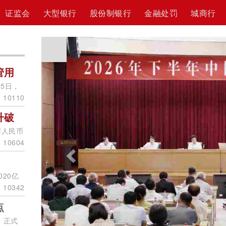
证监会
大型银行
股份制银行
金融处罚
城商行
Previous
管用
15日，
10110
升破
岸人民币
10604
20亿
10342
点
，正式