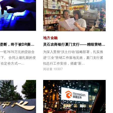
地方金融
干了15年的LPR垄断，终于被DR撕开了一道口子
灵石农商银行夏门支行——精细营销促攻坚，深耕客户提质效
，一笔7670万元的贷款合
为深入贯彻“沃土行动”战略部署，扎实推
最扎眼的变
进“三全”营销工作落地见效，夏门支行紧
在定价方式—...
扣总行工作安排，搭建“新...
阅读量 10337