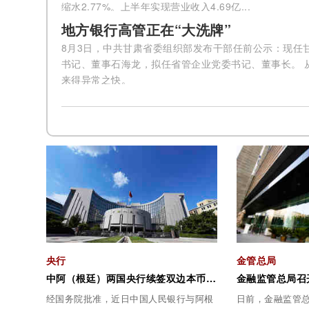
缩水2.77%。上半年实现营业收入4.69亿...
地方银行高管正在“大洗牌”
8月3日，中共甘肃省委组织部发布干部任前公示：现任
书记、董事石海龙，拟任省管企业党委书记、董事长。 
来得异常之快。
央行
金管总局
中阿（根廷）两国央行续签双边本币互换协议
经国务院批准，近日中国人民银行与阿根
日前，金融监管