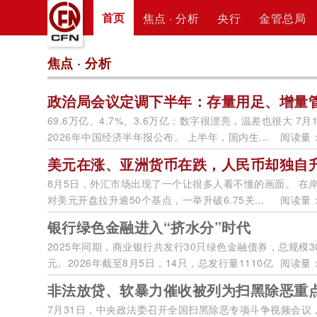
首页
焦点 · 分析
央行
金管总局
焦点 · 分析
政治局会议定调下半年：存量用足、增量
69.6万亿、4.7%、3.6万亿：数字很漂亮，温差也很大 7月
2026年中国经济半年报公布。 上半年，国内生...
阅读量：
美元在涨、亚洲货币在跌，人民币却独自
8月5日，外汇市场出现了一个让很多人看不懂的画面。 在
对美元开盘拉升逾50个基点，一举升破6.75关...
阅读量：
银行绿色金融进入“挤水分”时代
2025年同期，商业银行共发行30只绿色金融债券，总规模30
元。2026年截至8月5日，14只，总发行量1110亿
阅读量：
元...
非法放贷、软暴力催收被列为扫黑除恶重
7月31日，中央政法委召开全国扫黑除恶专项斗争视频会议