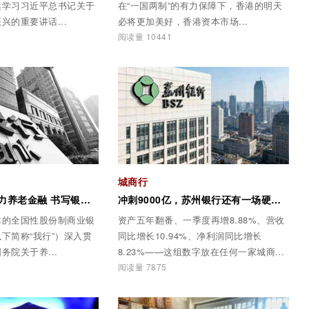
达学习习近平总书记关于
在“一国两制”的有力保障下，香港的明天
兴的重要讲话...
必将更加美好，香港资本市场...
阅读量 10441
城商行
渤海银行多维发力养老金融 书写银发经济服务新答卷
冲刺9000亿，苏州银行还有一场硬仗要打
津的全国性股份制商业银
资产五年翻番、一季度再增8.88%、营收
下简称“我行”）深入贯
同比增长10.94%、净利润同比增长
务院关于养...
8.23%——这组数字放在任何一家城商
行...
阅读量 7875