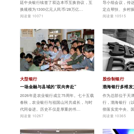
廷中央银行续签了双边本币互换协议，互
导小组会议，传
换规模为1300亿元人民币/28万亿...
定点帮扶、乡村振
阅读量 10071
阅读量 10515
大型银行
股份制银行
一场金融与县域的“双向奔赴”
2026年是农业银行成立75周年。七十五载
作为总部位于天
春秋，农业银行与祖国山河共成长，与时
行，渤海银行（以
代同奋进。历史不仅是厚重的书...
彻落实党中央、国
阅读量 10267
阅读量 10365