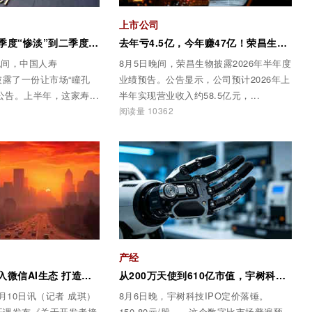
上市公司
中国人寿，从一季度“惨淡”到二季度“封神”
去年亏4.5亿，今年赚47亿！荣昌生物半年报，把创新药赛道看傻了
日晚间，中国人寿
8月5日晚间，荣昌生物披露2026年半年度
H）披露了一份让市场“瞳孔
业绩预告。公告显示，公司预计2026年上
公告。上半年，这家寿...
半年实现营业收入约58.5亿元，...
阅读量 10362
产经
猫眼娱乐首批接入微信AI生态 打造智能化票务新体验
从200万天使到610亿市值，宇树科技IPO：一个9年的资本神话
月10日讯（记者 成琪）
8月6日晚，宇树科技IPO定价落锤。
开课发布《关于开发者接
150.80元/股——这个数字比市场普遍预