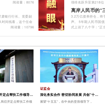
阅读量：8076
强排名跃升至第218位，
离岸人民币的“
甘肃银行行长、党委副
3.2万亿债券持仓，终
从时间线看，这个任命
声。 5年期人民币国
阅读量：10796
式上说了八个字：“正当
证监会
金融监管总局召开定点帮扶工作领导小组会议
深化务实合作 密切协同发展 共创“十五五”资本市场高水平开放新局面——吴清主席在香港推出人民币国债期货上市仪式上的致辞
总局召开定点帮扶工作领
展望“十五五”，在中央的坚强领导下，