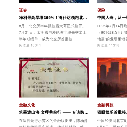
证券
保险
净利最高暴增369%！鸿仕达领跑北交所半年报，半导体设备赛道有多猛？
8月，北交所半年报披露大幕正式拉开。
2026年7月14
7月31日，太湖雪与爱伦医疗率先交出上
（601628.S
半年成绩单，成为北交所首批披...
地震”的业绩预增
阅读量 10341
阅读量 11318
金融文化
金融科技
笔墨渡山海 文理共前行 —— 专访跨界金融作家、财险一线从业者陈杨
在深圳先行示范区的金融版图里，陈杨是
中国经济网北京6
位特别的跨界实践者。他扎根财险一线二
6月8日，微信公