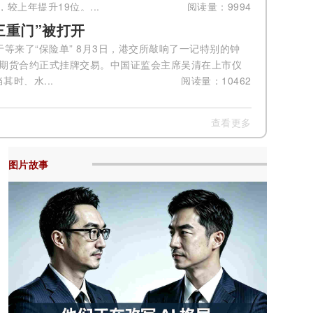
较上年提升19位。...
阅读量：9994
三重门”被打开
于等来了“保险单” 8月3日，港交所敲响了一记特别的钟
债期货合约正式挂牌交易。中国证监会主席吴清在上市仪
其时、水...
阅读量：10462
查看更多
图片故事