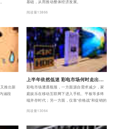
告。
基础，从而推动整体经济发展。
阅读量13866
付费后查看全部内容
上半年依然低迷 彩电市场何时走出瓶颈
条又推出新
彩电市场遭遇瓶颈，一方面源自需求减少，家
“内涵段
庭娱乐在移动互联网下进入手机、平板等多终
端并存时代；另一方面，仅靠“价格战”和促销的
销售模式难以为继……
阅读量13064