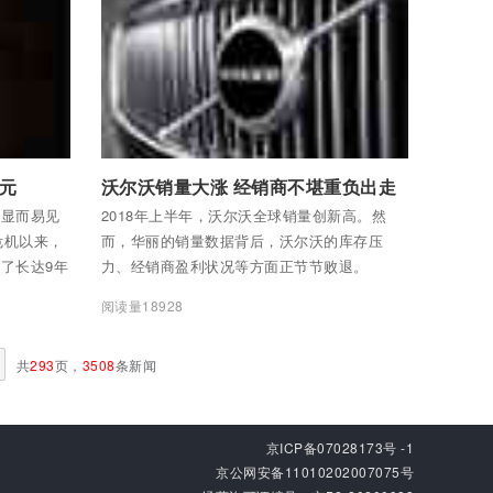
付费后查看全部内容
元
沃尔沃销量大涨 经销商不堪重负出走
？显而易见
2018年上半年，沃尔沃全球销量创新高。然
危机以来，
而，华丽的销量数据背后，沃尔沃的库存压
了长达9年
力、经销商盈利状况等方面正节节败退。
阅读量18928
共
293
页，
3508
条新闻
京ICP备07028173号 -1
京公网安备11010202007075号