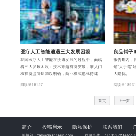
付费后查看全部内容
付费后查看
医疗人工智能遭遇三大发展困境
良品铺子I
我国医疗人工智能在快速发展的过程中，面临
报告期内，
着三大发展困境：技术难题有待突破，准入门
销“大手笔
槛有待监管层加以明确，商业模式也亟待建
大隐忧。
立。
阅读量19127
阅读量1893
首页
上一页
简介
投稿启示
隐私保护
联系我们
编辑部：zjw@financeun.com
媒体合作：774353721@qq.c