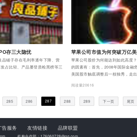
全部内容
付费后查看全部内容
PO存三大隐忧
苹果公司市值为何突破万亿美
良品铺子存在毛利率逐年下降、营
苹果公司股价为何能达到如此高度
”研发占比轻、产品屡登质检黑榜等三
的因素有：首先，2008年国际金融
美国股市触底调整后一枝独秀，走出
的大牛市。
1
阅读量20616
287
285
286
288
289
下一页
尾页
广告服务
友情链接
品牌联盟
om
机构合作部：176060728@qq.com