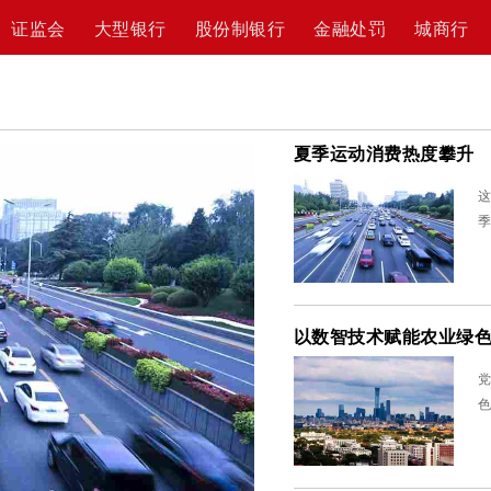
证监会
大型银行
股份制银行
金融处罚
城商行
夏季运动消费热度攀升
这
季
以数智技术赋能农业绿
党
色