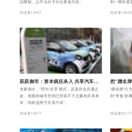
以限制，让不法分子付出更多代价。
到一两年甚
产违法虚假
阅读量13941
阅读量1840
房者维权的
付费后查看全部内容
付费后查看
跃跃御市：资本疯狂杀入 共享汽车会重蹈共享单车覆辙吗？
把“蹭名
专家指出，“同为‘共享’模式，还是存在共通之
“蹭名牌”行
处，有限的城市空间已经容不下过量的共享单
到“李鬼”的
车，同样适用于共享汽车”。
阅读量16677
阅读量2017