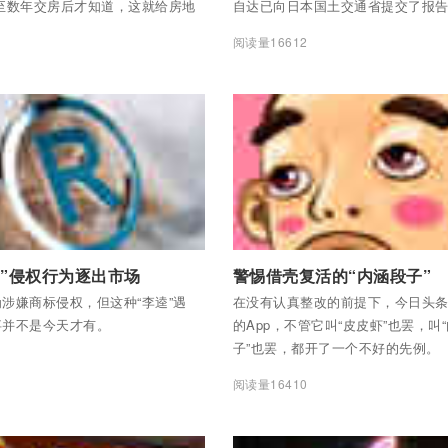
至数年交房后才知道，这就给房地
自达已向日本国土交通省提交了报
广告提供了生存土壤，也增加了购
0
阅读量16612
难度。
全部内容
付费后查看全部内容
牌”侵权行为逐出市场
警惕借壳复活的“内涵段子”
为涉嫌商标侵权，但这种“李逵”遇
在没有认真整改的前提下，今日头
事并不是今天才有。
的App，不管它叫“皮皮虾”也罢，叫
子”也罢，都开了一个不好的先例。
1
阅读量16410