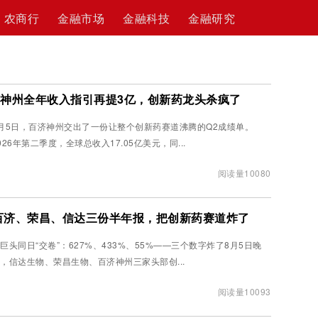
农商行
金融市场
金融科技
金融研究
百济神州全年收入指引再提3亿，创新药龙头杀疯了
月5日，百济神州交出了一份让整个创新药赛道沸腾的Q2成绩单。
026年第二季度，全球总收入17.05亿美元，同...
阅读量10080
%！百济、荣昌、信达三份半年报，把创新药赛道炸了
巨头同日“交卷”：627%、433%、55%——三个数字炸了8月5日晚
，信达生物、荣昌生物、百济神州三家头部创...
阅读量10093