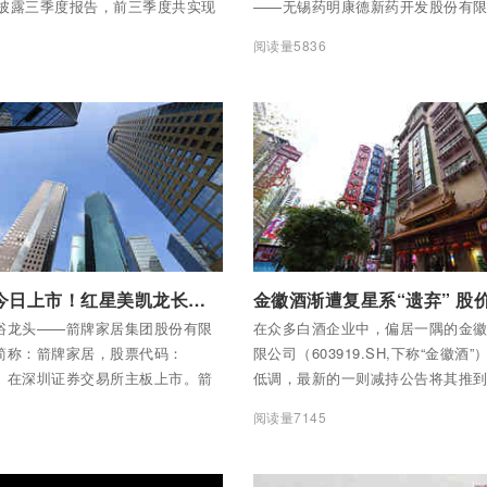
司披露三季度报告，前三季度共实现
——无锡药明康德新药开发股份有
2.37万亿元，同比增长8.51%；实
称“药明康德”，603259.SH）发布2
阅读量5836
75万亿元，同比增长2.46%。
季度业绩报告。
全部内容
付费后查看全部内容
箭牌家居今日上市！红星美凯龙长期主义产投布局再迎收获
浴龙头——箭牌家居集团股份有限
在众多白酒企业中，偏居一隅的金
简称：箭牌家居，股票代码：
限公司（603919.SH,下称“金徽酒
.SZ）在深圳证券交易所主板上市。箭
低调，最新的一则减持公告将其推
行价格为12.68元/股，上市首日
下。
阅读量7145
03%，报15.22元/股，收盘价报
股，较发行价大涨34.15%。