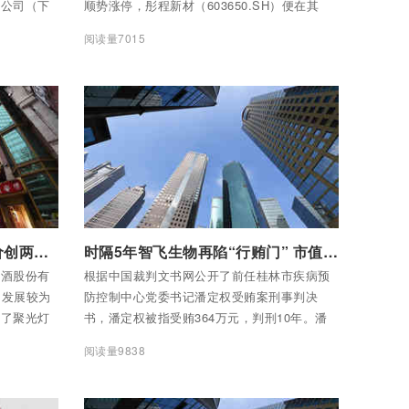
限公司（下
顺势涨停，彤程新材（603650.SH）便在其
022年前三
列。截至10月27日收盘，公司总市值约206亿
阅读量7015
元，动态市盈率约64倍。
付费后查看全部内容
金徽酒渐遭复星系“遗弃” 股价创两年新低引关注
时隔5年智飞生物再陷“行贿门” 市值蒸发超2000亿后还藏啥隐患
徽酒股份有
根据中国裁判文书网公开了前任桂林市疾病预
”）发展较为
防控制中心党委书记潘定权受贿案刑事判决
到了聚光灯
书，潘定权被指受贿364万元，判刑10年。潘
定权所涉职务违法行为，主要与疫苗推广有
阅读量9838
关，涉及智飞生物、康华医药等多家公司。其
中，判决书显示，智飞生物旗下分公司区域经
理为推广 HPV 疫苗，向潘定权行贿40万元。