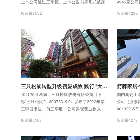
上市公司通过三季报、上市公告书等形式披露
4945家公
了2022年前三季度经营业绩信息。总体来看，
营业总收入5
阅读量9552
阅读量4236
科创板公司面对纷繁复杂的国内外形势和多重
现净利润4.
超预期因素冲击，高效统筹疫情防控和企业发
展，坚持聚焦主业、创新发展，前三季度整体
业绩延续稳步增长态势，实现营业收入、归母
净利润同比较大幅度提升，充分体现了“硬科
技”公司的活力和韧性，成为新时代实体经济高
质量发展的一支生力军。
付费后查看全部内容
付费后查看
三只松鼠转型升级初显成效 践行“大食物观”构筑品质标杆
10月25日晚间，三只松鼠股份有限公司（下
国内陶瓷卫
称“三只松鼠”，300783.SZ）发布了2022年第
公司（股票
三季度报告。前三季度，公司实现营业收入
001322
53.33亿元，归属于上市公司股东的净利润
牌家居此次发
阅读量6587
阅读量4277
9349.96万元。
开盘上涨20.
17.01元/