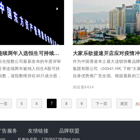
全部内容
付费后查看全部内容
东方证券连续两年入选恒生可持续发展企业系列指数
恒生指数公司最新发布的年度评审
作为中国香港本土最大连锁快餐品
证券连续两年被纳入恒生A股可持
集团有限公司（00341.HK,下称“大
指数，该指数维持在30只成分股，
自身优势推广至全国。根据最新的
的国内证券公司仅有三家，连续两
该公司计划3年内新开144间门店，年
阅读量8434
国内证券公司仅有两家，表现出资
间门店，而在2021年新增门店仅15
司可持续发展管理的高度认可。同
7
一页
5
6
8
9
下一页
尾页
共
被纳入恒生内地及香港可持续发展
以及恒生A股可持续发展企业基准
广告服务
友情链接
品牌联盟
om
机构合作部：176060728@qq.com