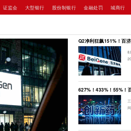
证监会
大型银行
股份制银行
金融处罚
城商行
Q2净利狂飙151%！
8
2
627%！433%！55
三
间