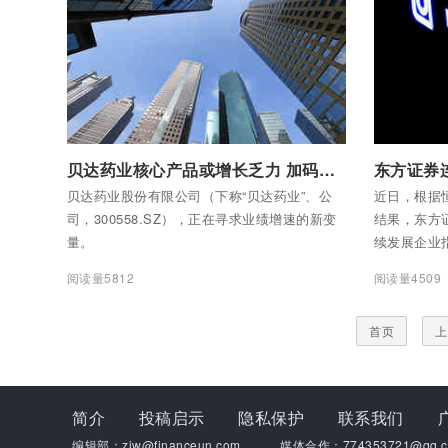
付费后查看全部内容
付费后查看
贝达药业核心产品或增长乏力 加码新药研发能否保持中长期竞争力
贝达药业股份有限公司（下称“贝达药业”、公
近日，根据
司，300558.SZ），正在寻求业绩增速的新变
结果，东方
量。
续发展企业
目前被纳入
阅读量5812
阅读量4509
年被纳入的
本市场对公
首页
上
时，公司也
企业指数，
指数。
简介
投稿启示
隐私保护
联系我们
编辑部：zjw@financeun.com
媒体合作：774353721@qq.c