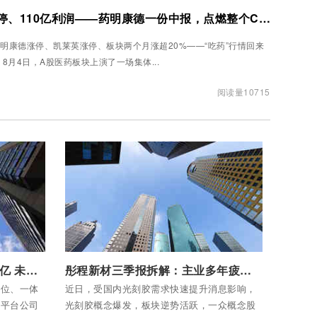
4200亿市值、4218亿涨停、110亿利润——药明康德一份中报，点燃整个CXO赛道
明康德涨停、凯莱英涨停、板块两个月涨超20%——“吃药”行情回来
了 8月4日，A股医药板块上演了一场集体...
阅读量10715
付费后查看全部内容
药明康德首次单季度营收超百亿 未来体量有望进入全球 Top3
彤程新材三季报拆解：主业多年疲软光刻胶拉动增长尚需时日
方位、一体
近日，受国内光刻胶需求快速提升消息影响，
术平台公司
光刻胶概念爆发，板块逆势活跃，一众概念股