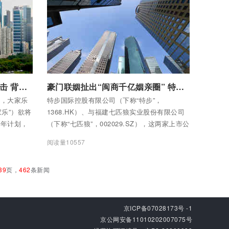
付费后查看全部内容
大家乐欲提速开店应对疫情冲击 背靠大湾区市场能否逆袭
豪门联姻扯出“闽商千亿姻亲圈” 特步、七匹狼联手业务能否突围？
牌，大家乐
特步国际控股有限公司（下称“特步”，
家乐”）欲将
1368.HK）、与福建七匹狼实业股份有限公司
三年计划，
（下称“七匹狼”，002029.SZ），这两家上市公
均增加48
司背后实控人家族的亲事，一时之间风光无
阅读量10557
间。
两，一度登上热搜。
39
页，
462
条新闻
京ICP备07028173号 -1
京公网安备11010202007075号