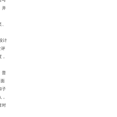
、并
奖、
文设计
业评
度，
、普
全面
和子
入，
者对