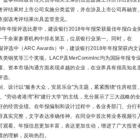
考评结果对上市公司实施分类监管，并在涉及上市公司再融资
依据该考评结果出具监管意见。
18年年报评选比赛中，建设银行2018年年报荣获最佳年报白金
一千余家参赛机构中排名第五，位居银行业第一。同时，在
年报评选中（ARC Awards）中，建设银行2018年年报荣获内
铜奖等三个奖项。LACP及MerCommInc均为国际年报专
露、资本市场沟通方面表现卓越的企业，在业界具有很高知名
评选。
编制、设计以“服务大众，安居乐业”为主题，紧紧围绕“住房租赁
、“劳动者港湾”和“建行大学”的主线，充分展示了三大战略的
好的经营业绩。在年报编制和设计过程中，各业务部门、分行
容真实完整，文字表达准确传神。在同业中首次将业务视频引
可观看。年报信息更加丰富，表达更加生动，增进了广大投资
绩的理解，反响热烈。