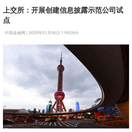
上交所：开展创建信息披露示范公司试
点
中国金融网 | 2020年01月06日 11时09分