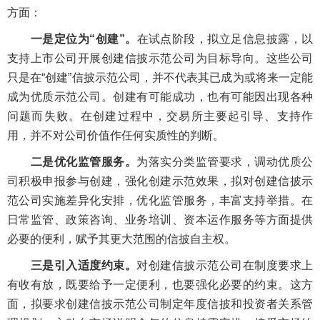
方面：
一是定位为“创建”。
在试点阶段，拟立足信息披露，以
支持上市公司开展创建信披示范公司为目标导向。这些公司
只是在“创建”信披示范公司，并不代表其已成为或将来一定能
成为优质示范公司。创建有可能成功，也有可能因出现各种
问题而失败。在创建过程中，交易所主要起引导、支持作
用，并不对公司价值作任何实质性的判断。
二是优化监管服务。
为落实分类监管要求，调动优质公
司积极申报参与创建，强化创建示范效果，拟对创建信披示
范公司实施差异化安排，优化监管服务，丰富支持举措。在
日常监管、政策咨询、业务培训、资本运作服务等方面提供
必要的便利，赋予其更大范围的信披自主权。
三是引入适度约束。
对创建信披示范公司在制度要求上
有收有放，既要给予一定便利，也要强化必要的约束。这方
面，拟要求创建信披示范公司制定年度信披和投资者关系管