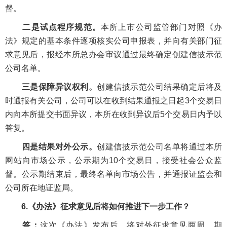
督。
二是试点程序规范。
本所上市公司监管部门对照《办
法》规定的基本条件逐项核实公司申报表，并向有关部门征
求意见后，报经本所总办会审议通过最终确定创建信披示范
公司名单。
三是保障异议权利。
创建信披示范公司结果确定后将及
时通报有关公司，公司可以在收到结果通报之日起3个交易日
内向本所提交书面异议，本所在收到异议后5个交易日内予以
答复。
四是结果对外公示。
创建信披示范公司名单将通过本所
网站向市场公示，公示期为10个交易日，接受社会公众监
督。公示期结束后，最终名单向市场公告，并通报证监会和
公司所在地证监局。
6.《办法》征求意见后将如何推进下一步工作？
答：
这次《办法》发布后，将对外征求意见两周。期