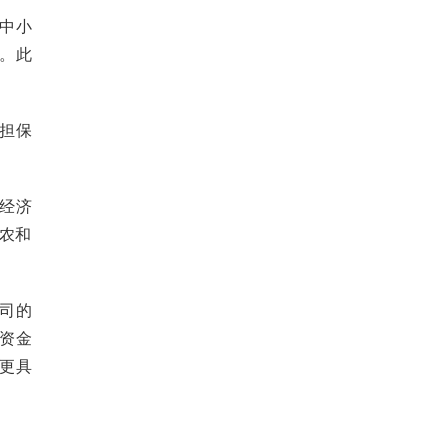
中小
。此
担保
经济
三农和
司的
资金
更具