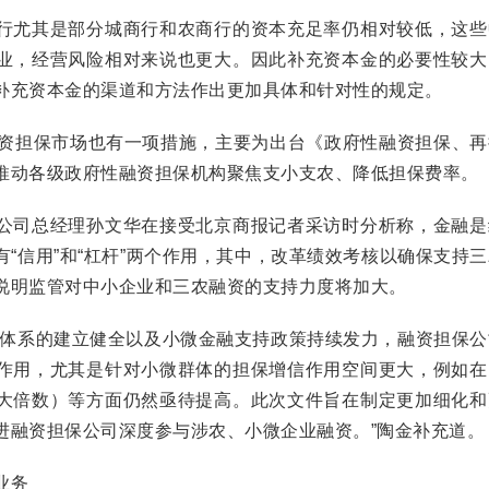
尤其是部分城商行和农商行的资本充足率仍相对较低，这些
业，经营风险相对来说也更大。因此补充资本金的必要性较大
补充资本金的渠道和方法作出更加具体和针对性的规定。
资担保市场也有一项措施，主要为出台《政府性融资担保、再
推动各级政府性融资担保机构聚焦支小支农、降低担保费率。
司总经理孙文华在接受北京商报记者采访时分析称，金融是
“信用”和“杠杆”两个作用，其中，改革绩效考核以确保支持
说明监管对中小企业和三农融资的支持力度将加大。
体系的建立健全以及小微金融支持政策持续发力，融资担保公
作用，尤其是针对小微群体的担保增信作用空间更大，例如在
大倍数）等方面仍然亟待提高。此次文件旨在制定更加细化和
进融资担保公司深度参与涉农、小微企业融资。”陶金补充道。
业务