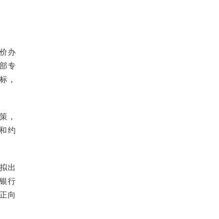
价办
部专
标，
策，
和约
拟出
银行
正向