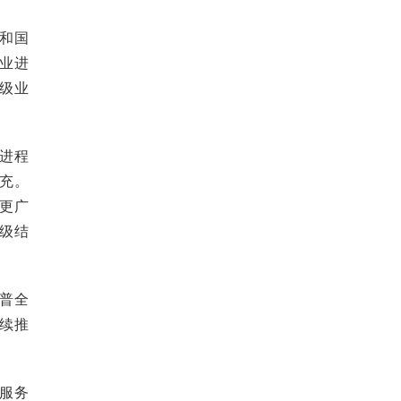
和国
业进
级业
进程
充。
更广
级结
普全
续推
服务