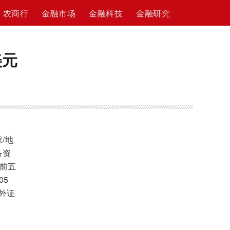
农商行
金融市场
金融科技
金融研究
美元
/地
备资
在前五
05
对外证