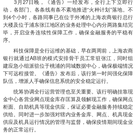
3月27日晚，《通告》一经发布，全行上下立即行
动，各部门、各条线有条不紊地推进“火种计划”落地。不
到4个小时，各路同事已在位于外滩的上海农商银行总行
大楼及位于浦东张江地区的业务处理中心内分两路集结完
毕，开启业务连续性保障工作，确保金融服务的平稳有
序。
科技保障是全行运维的基础，早在两周前，上海农商
银行就通过AB班的模式安排骨干员工常驻张江，同时组
建应急小组派驻位于桃浦的同城数据中心，确保极端情况
下可远程接管。《通告》发布后，该行第一时间强化保障
队伍，增派人手确保信息系统的安全稳定运行。
统筹协调全行运营管理也至关重要。该行明确挂靠现
金中心各营业网点现金库存匡算及领解现工作，确保网点
柜面、自助机具等现金供应，保证必要金融服务持续稳定
供给。同时进一步加强对辖内业务金库、网点、机具现金
供应及机具运行情况的管理与监督，确保疫情期间现金业
务的正常运行。