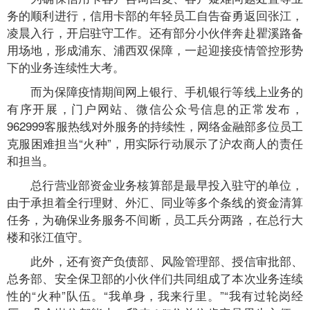
务的顺利进行，信用卡部的年轻员工自告奋勇返回张江，
凌晨入行，开启驻守工作。还有部分小伙伴奔赴瞿溪路备
用场地，形成浦东、浦西双保障，一起迎接疫情管控形势
下的业务连续性大考。
而为保障疫情期间网上银行、手机银行等线上业务的
有序开展，门户网站、微信公众号信息的正常发布，
962999客服热线对外服务的持续性，网络金融部多位员工
克服困难担当“火种”，用实际行动展示了沪农商人的责任
和担当。
总行营业部资金业务核算部是最早投入驻守的单位，
由于承担着全行理财、外汇、同业等多个条线的资金清算
任务，为确保业务服务不间断，员工兵分两路，在总行大
楼和张江值守。
此外，还有资产负债部、风险管理部、授信审批部、
总务部、安全保卫部的小伙伴们共同组成了本次业务连续
性的“火种”队伍。“我单身，我来行里。”“我有过轮岗经