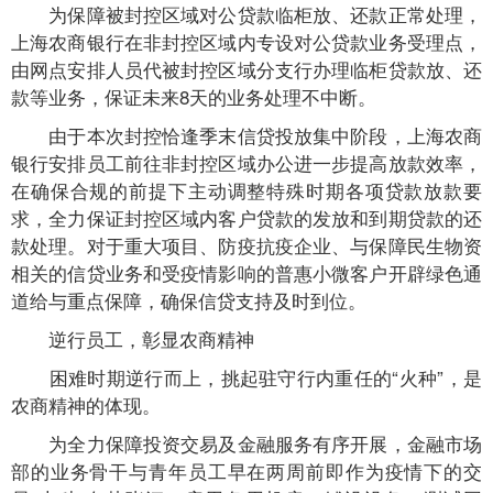
为保障被封控区域对公贷款临柜放、还款正常处理，
上海农商银行在非封控区域内专设对公贷款业务受理点，
由网点安排人员代被封控区域分支行办理临柜贷款放、还
款等业务，保证未来8天的业务处理不中断。
由于本次封控恰逢季末信贷投放集中阶段，上海农商
银行安排员工前往非封控区域办公进一步提高放款效率，
在确保合规的前提下主动调整特殊时期各项贷款放款要
求，全力保证封控区域内客户贷款的发放和到期贷款的还
款处理。对于重大项目、防疫抗疫企业、与保障民生物资
相关的信贷业务和受疫情影响的普惠小微客户开辟绿色通
道给与重点保障，确保信贷支持及时到位。
逆行员工，彰显农商精神
困难时期逆行而上，挑起驻守行内重任的“火种”，是
农商精神的体现。
为全力保障投资交易及金融服务有序开展，金融市场
部的业务骨干与青年员工早在两周前即作为疫情下的交