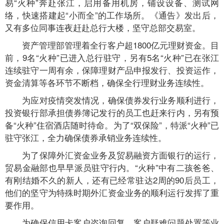
易“火种”奔赴张江，启用备用机房，铺设设备、测试网
络，快速搭建起“小而全”的工作场所。《通告》发出后，
又有多位同事连夜赶赴总行大楼，坚守总部交易室。
资产管理部管理着全行客户超1800亿元理财资金。目
前，9名“火种”已进入总行驻守，另有5名“火种”已在张江
连续驻守一周有余，保障理财产品申报发行、投资运作，
资金清算等各环节不断档，确保全行理财业务连续性。
为应对疫情突发情况，确保债券发行业务顺利进行，
投资银行部承担债券簿记发行的员工也赶来行内，另有预
备“火种”住宿酒店随时待命。为了“双保险”，特派“火种”已
驻守张江，全力确保债券承销业务连续性。
为了保障外汇资金业务及贸易融资方面银行的运行，
贸易金融部也早早派员驻守行内。“火种”中有二孩爸爸、
有刚结婚不久的新人，还有已经常驻达2周的90后员工，
他们的坚守为特殊时期外汇资金业务的顺利运行发挥了重
要作用。
为确保信用卡客户咨询回复、客户疑难问题处置等业