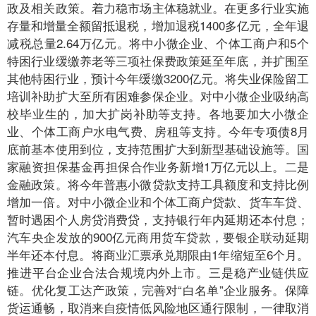
政及相关政策。着力稳市场主体稳就业。在更多行业实施
存量和增量全额留抵退税，增加退税1400多亿元，全年退
减税总量2.64万亿元。将中小微企业、个体工商户和5个
特困行业缓缴养老等三项社保费政策延至年底，并扩围至
其他特困行业，预计今年缓缴3200亿元。将失业保险留工
培训补助扩大至所有困难参保企业。对中小微企业吸纳高
校毕业生的，加大扩岗补助等支持。各地要加大小微企
业、个体工商户水电气费、房租等支持。今年专项债8月
底前基本使用到位，支持范围扩大到新型基础设施等。国
家融资担保基金再担保合作业务新增1万亿元以上。二是
金融政策。将今年普惠小微贷款支持工具额度和支持比例
增加一倍。对中小微企业和个体工商户贷款、货车车贷、
暂时遇困个人房贷消费贷，支持银行年内延期还本付息；
汽车央企发放的900亿元商用货车贷款，要银企联动延期
半年还本付息。将商业汇票承兑期限由1年缩短至6个月。
推进平台企业合法合规境内外上市。三是稳产业链供应
链。优化复工达产政策，完善对“白名单”企业服务。保障
货运通畅，取消来自疫情低风险地区通行限制，一律取消