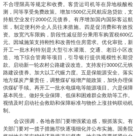
不合理限高等规定和收费。客货运司机等在异地核酸检
测，同等享受免费政策。增加1500亿元民航应急贷款，支
持航空业发行2000亿元债券。有序增加国内国际客运航
班，制定便利外企人员往来措施。四是促消费和有效投
资。放宽汽车限购，阶段性减征部分乘用车购置税600亿
元。因城施策支持刚性和改善性住房需求。优化审批，新
开工一批水利特别是大型引水灌溉、交通、老旧小区改
造、地下综合管廊等项目，引导银行提供规模性长期贷
款。启动新一轮农村公路建设改造。支持发行3000亿元铁
路建设债券。加大以工代赈力度。五是保能源安全。落实
地方煤炭产量责任，调整煤矿核增产能政策，加快办理保
供煤矿手续。再开工一批水电煤电等能源项目。六是保障
基本民生。做好失业保障、低保和困难群众救助等工作。
视情及时启动社会救助和保障标准与物价上涨挂钩联动机
制。
会议强调，各地各部门要增强紧迫感，狠抓落实。有
关部门要对一揽子措施尽快逐项细化并公布实施。国务院
将对地方落实稳经济举措进行督查，地方政府要抓紧出台