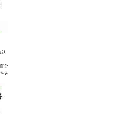
分
%认
个百分
5%认