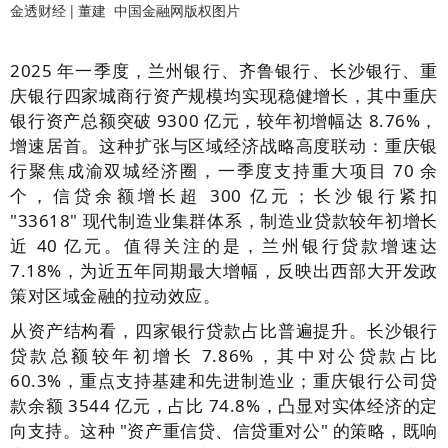
金透财经 |
董建 中国金融网版权图片
2025 年一季度，
兰州银行、齐鲁银行、长沙银行、重
庆银行四家城商行资产规模均实现稳健增长，其中重庆
银行资产总额突破 9300 亿元，较年初增幅达 8.76%，
增速居首。这种扩张与区域经济战略高度联动：重庆银
行聚焦成渝双城经济圈，一季度支持重大项目 70 余
个，信贷余额增长超 300 亿元；长沙银行紧扣
"33618" 现代制造业集群体系，制造业贷款较年初增长
近 40 亿元。值得关注的是，兰州银行贷款增速达
7.18%，为近五年同期最大增幅，反映出西部大开发政
策对区域金融的拉动效应。
从资产结构看，四家银行贷款占比普遍提升。长沙银行
贷款总额较年初增长 7.86%，其中对公贷款占比
60.3%，重点支持基建和先进制造业；重庆银行公司贷
款余额 3544 亿元，占比 74.8%，凸显对实体经济的定
向支持。这种 "资产重信贷、信贷重对公" 的策略，既响