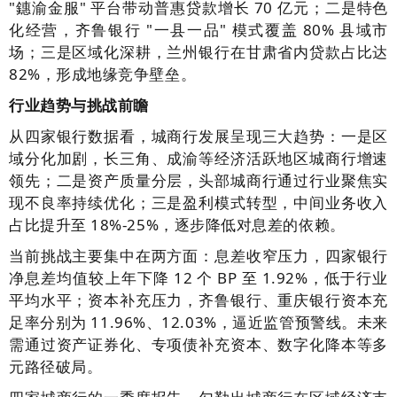
"鏸渝金服" 平台带动普惠贷款增长 70 亿元；二是特色
化经营，齐鲁银行 "一县一品" 模式覆盖 80% 县域市
场；三是区域化深耕，兰州银行在甘肃省内贷款占比达
82%，形成地缘竞争壁垒。
行业趋势与挑战前瞻
从四家银行数据看，城商行发展呈现三大趋势：一是区
域分化加剧，长三角、成渝等经济活跃地区城商行增速
领先；二是资产质量分层，头部城商行通过行业聚焦实
现不良率持续优化；三是盈利模式转型，中间业务收入
占比提升至 18%-25%，逐步降低对息差的依赖。
当前挑战主要集中在两方面：息差收窄压力，四家银行
净息差均值较上年下降 12 个 BP 至 1.92%，低于行业
平均水平；资本补充压力，齐鲁银行、重庆银行资本充
足率分别为 11.96%、12.03%，逼近监管预警线。未来
需通过资产证券化、专项债补充资本、数字化降本等多
元路径破局。