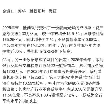
金透社 | 蔡垡 版权图片 | 微摄
2025年末，徽商银行交出了一份表面光鲜的成绩单：资产
总额突破2.33万亿元，较上年末增长15.51%；归母净利润
165.25亿元，同比增长7.21%；不良贷款率降至0.98%，
连续两年控制在1%以内。同年，该行在港股市场年内涨
幅接近60%，股价和市值双双创下新高。
然而，另一组数据形成了刺目的反差：2025年全年，徽商
银行及其分支机构累计收到22张监管罚单，累计罚没金额
超1700万元；自2025年7月原董事长严琛辞任后，该行董
事长职位空缺已超250天；第三大股东“中静系”宣布计划
清仓所持约10.59%股权，将其作为化解80亿元债务的终
极出路；其房地产行业不良贷款半年内从3.98亿元飙升至
11.56亿元，不良率从1.08%猛增至3.12%，一跃成为全行
平均水平的3倍以上。