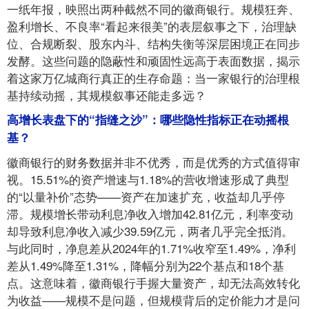
一纸年报，映照出两种截然不同的徽商银行。规模狂奔、
盈利增长、不良率“看起来很美”的表层叙事之下，治理缺
位、合规断裂、股东内斗、结构失衡等深层困境正在同步
发酵。这些问题的隐蔽性和顽固性远高于表面数据，揭示
着这家万亿城商行真正的生存命题：当一家银行的治理根
基持续动摇，其规模叙事还能走多远？
高增长表盘下的“指缝之沙”：哪些隐性指标正在动摇根
基？
徽商银行的财务数据并非不优秀，而是优秀的方式值得审
视。15.51%的资产增速与1.18%的营收增速形成了典型
的“以量补价”态势——资产在加速扩充，收益却几乎停
滞。规模增长带动利息净收入增加42.81亿元，利率变动
却导致利息净收入减少39.59亿元，两者几乎完全抵消。
与此同时，净息差从2024年的1.71%收窄至1.49%，净利
差从1.49%降至1.31%，降幅分别为22个基点和18个基
点。这意味着，徽商银行手握大量资产，却无法高效转化
为收益——规模不是问题，但规模背后的定价能力才是问