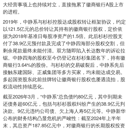
大经营事项上也持续对立，直接拖累了徽商银行A股上市
的进程。
2019年，中静系与杉杉控股达成股权转让框架协议，约定
以121.5亿元的总价转让其持有的徽商银行股权，定价依
据为2018年基准日每股净资产的1.5倍。此后杉杉控股支
付了38.9亿元预付款及完成了中静四海部分股权交割，但
剩余尾款最终未能付清。双方随即陷入长达数年的诉讼拉
锯。中静四海的股权至今仍登记在杉杉集团名下，持有徽
商银行3.64%的股份。与杉杉的交易破裂后，中静系先后
接触东建国际、正威集团等多方买家，均未能达成交易。
多起国资股东此前挂牌转让徽商银行股权也屡遇流拍，股
权流动性持续恶化。
截至2026年3月，“中静系”总负债约80亿元，其中到期未
还债务超60亿元，包括与杉杉股权纠纷产生的38.9亿元判
决款、9亿元违约公司债、欠上海人寿5亿元等。中静新华
公布的财务结构凸显危机的严峻性：截至2024年上半年
末，其总资产187.85亿元中，对徽商银行的长期股权投资