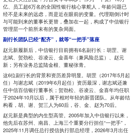
亿、员工超6万名的全国性银行核心掌舵人，年龄问题已
经不是未来的远虑，而是近在眼前的变量。代理期倒计时
与可能到来的董事长更替，叠加在一起，构成了中信银行
管理层一个前所未有的复杂局面。
副行长团队已经“配齐”，就等“一把手”落座
赵元新履新后，中信银行目前拥有6名副行长：胡罡、谢
志斌、贺劲松、谷凌云、金喜年（兼风险总监）、赵元
新；另有业务总监陆金根、董秘张青。
这6位副行长的背景和资历差异明显。胡罡（2017年5月起
任）与谢志斌（2019年6月起任）资历最深，谢志斌还兼
任中信百信银行董事长；贺劲松、谷凌云、金喜年均任职
于2024年10月以后，属于相对年轻的新晋团队。从年龄结
构看，胡、谢、贺三人为60后，谷、金、赵为70后。
赵元新是典型的内生型高管。2005年加入中信银行以来，
他先后在苏州、南昌、上海三个重要分行担任“一把手”，
2025年11月调任总行授信执行部总经理，2026年3月出任