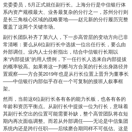
党委委员，5月正式就任副行长。上海分行是中信银行体
系内资产规模最大、业务最复杂的分行之一，苏州分行则
是长三角核心区域的战略要地——赵元新的分行履历完整
覆盖了这两个关键市场。
副行长团队补齐了第六人，下一步高管层的变动方向已非
常清晰：要么从6位副行长中选拔一位出任行长，要么由
外部调任。业内人士分析指出，结合中信银行长期以
来“内部提拔”的用人惯例，下一任行长人选来自内部提拔
的概率较高。如果将这一判断与方合英的行长出身路径并
置观察——方合英2019年也是从行长位置上晋升为董事长
——中信银行内部似乎存在一个可复制的接班人叙事框
架。
然而，当前这6位副行长各有各的能力长板，也各有各的
年龄和资历平衡点。从副行长中提拔一位为行长，意味着
其副行长空出的位置可能需要补缺，整个高管团队将在短
期内再次面临调整。而若从外部调任——无论是中信集团
系统内还是跨行任职——后续磨合期同样不可低估。这是