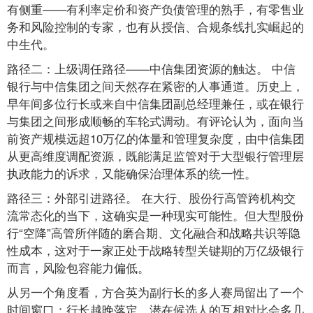
有侧重——有利率定价和资产负债管理的熟手，有零售业
务和风险控制的专家，也有从授信、合规条线扎实崛起的
中生代。
路径二：上级调任路径——中信集团资源的触达。 中信
银行与中信集团之间天然存在紧密的人事通道。历史上，
早年间多位行长或来自中信集团副总经理兼任，或在银行
与集团之间形成顺畅的车轮式调动。有评论认为，面向当
前资产规模远超10万亿的体量和管理复杂度，由中信集团
从更高维度调配资源，既能满足监管对于大型银行管理层
执政能力的诉求，又能确保治理体系的统一性。
路径三：外部引进路径。 在大行、股份行高管跨机构交
流常态化的当下，这确实是一种现实可能性。但大型股份
行“空降”高管所伴随的磨合期、文化融合和战略共识等隐
性成本，这对于一家正处于战略转型关键期的万亿级银行
而言，风险包容能力偏低。
从另一个角度看，方合英为副行长的多人赛局留出了一个
时间窗口：行长越晚落定，潜在候选人的互相对比会多几