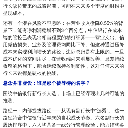
行长缺位带来的战略迟滞，可能在未来多个季度的财报中
显现成本。
还有一个潜在风险不容忽略：在营业收入微降0.55%的背
景下，能有净利润稳增不到3个百分点，中信银行在成本
端的管控已表现出相当程度的精打细算——营业支出、信
用减值损失、业务及管理费均同比下降。但这种通过压降
成本来实现利润增长的路径，边际总归是有上限的。一旦
成本优化的空间用尽，在营收端尚未明显改善、息差持续
收窄的格局下，能否继续保持盈利韧性，这对任何未来的
行长来说都是硬核的挑战。
悬念并非虚设：谁是那个被等待的名字？
围绕中信银行新行长人选，市场上已经浮现出几种可能的
推测。
路径一：内部提拔路径——从现有副行长中“选秀”。 这一
路径符合中信银行近年来的自我成长节奏。六名副行长的
履历排序中，六人均具备一线分行管理经验，能力结构各