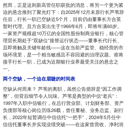
然而，正是这则新高管任职获批的消息，将另一个更为紧
迫的悬念推到了聚光灯下：自2025年12月末原行长芦苇辞
任后，行长一职已空缺近5个月，目前仍由董事长方合英
暂时代理。且方合英出生于1966年6月，即将年满60岁。
一家资产规模超10万亿的全国性股份制商业银行，核心管
理层长期处于“双缺位”接替运行状态——董事长代行长、
且即将触及关键年龄线——这在当前严监管、稳经营的市
场环境里，是一个相当敏感且不容回避的治理议题。谁将
接手行长一职，已成为近期银行业界最受关注的悬念之
一。
两个空缺，一个迫在眉睫的时间表
空缺从何而来？ 芦苇的离职，虽然公告措辞是“因工作调
整”，但背后细节令人玩味。芦苇是典型的中信“老兵”：
1997年入职中信银行，在总行营业部、计划财务部、资产
负债部等核心岗位历练26载，曾任董秘、业务总监、副行
长，2022年短暂调任中信信托“一把手”，2024年5月任中
信信托董事长并实现业绩突破——在这家曾营收、净利润