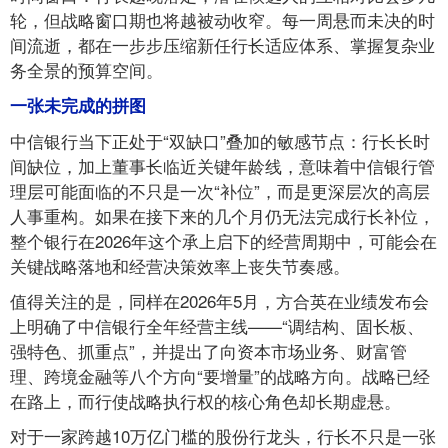
轮，但战略窗口期也将越被动收窄。每一周悬而未决的时
间流逝，都在一步步压缩新任行长适应体系、掌握复杂业
务全景的预算空间。
一张未完成的拼图
中信银行当下正处于“双缺口”叠加的敏感节点：行长长时
间缺位，加上董事长临近关键年龄线，意味着中信银行管
理层可能面临的不只是一次“补位”，而是更深层次的高层
人事重构。如果在接下来的几个月仍无法完成行长补位，
整个银行在2026年这个承上启下的经营周期中，可能会在
关键战略落地和经营决策效率上丧失节奏感。
值得关注的是，同样在2026年5月，方合英在业绩发布会
上明确了中信银行全年经营主线——“调结构、固长板、
强特色、抓重点”，并提出了向资本市场业务、财富管
理、跨境金融等八个方向“要增量”的战略方向。战略已经
在路上，而行使战略执行权的核心角色却长期虚悬。
对于一家跨越10万亿门槛的股份行龙头，行长不只是一张