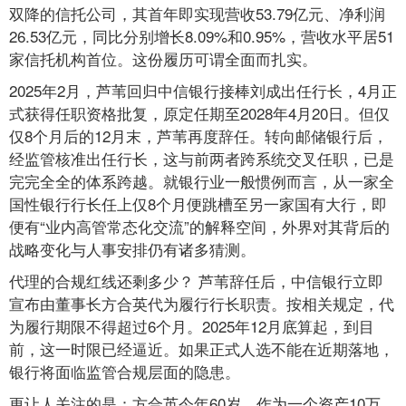
双降的信托公司，其首年即实现营收53.79亿元、净利润
26.53亿元，同比分别增长8.09%和0.95%，营收水平居51
家信托机构首位。这份履历可谓全面而扎实。
2025年2月，芦苇回归中信银行接棒刘成出任行长，4月正
式获得任职资格批复，原定任期至2028年4月20日。但仅
仅8个月后的12月末，芦苇再度辞任。转向邮储银行后，
经监管核准出任行长，这与前两者跨系统交叉任职，已是
完完全全的体系跨越。就银行业一般惯例而言，从一家全
国性银行行长任上仅8个月便跳槽至另一家国有大行，即
便有“业内高管常态化交流”的解释空间，外界对其背后的
战略变化与人事安排仍有诸多猜测。
代理的合规红线还剩多少？ 芦苇辞任后，中信银行立即
宣布由董事长方合英代为履行行长职责。按相关规定，代
为履行期限不得超过6个月。2025年12月底算起，到目
前，这一时限已经逼近。如果正式人选不能在近期落地，
银行将面临监管合规层面的隐患。
更让人关注的是：方合英今年60岁。作为一个资产10万