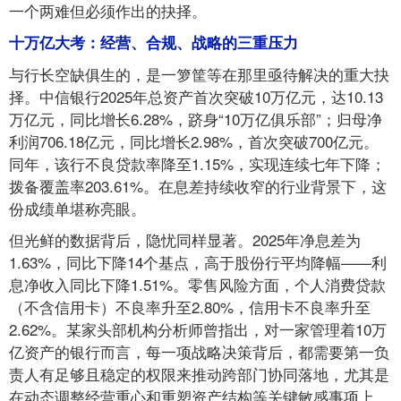
一个两难但必须作出的抉择。
十万亿大考：经营、合规、战略的三重压力
与行长空缺俱生的，是一箩筐等在那里亟待解决的重大抉
择。中信银行2025年总资产首次突破10万亿元，达10.13
万亿元，同比增长6.28%，跻身“10万亿俱乐部”；归母净
利润706.18亿元，同比增长2.98%，首次突破700亿元。
同年，该行不良贷款率降至1.15%，实现连续七年下降；
拨备覆盖率203.61%。在息差持续收窄的行业背景下，这
份成绩单堪称亮眼。
但光鲜的数据背后，隐忧同样显著。2025年净息差为
1.63%，同比下降14个基点，高于股份行平均降幅——利
息净收入同比下降1.51%。零售风险方面，个人消费贷款
（不含信用卡）不良率升至2.80%，信用卡不良率升至
2.62%。某家头部机构分析师曾指出，对一家管理着10万
亿资产的银行而言，每一项战略决策背后，都需要第一负
责人有足够且稳定的权限来推动跨部门协同落地，尤其是
在动态调整经营重心和重塑资产结构等关键敏感事项上，