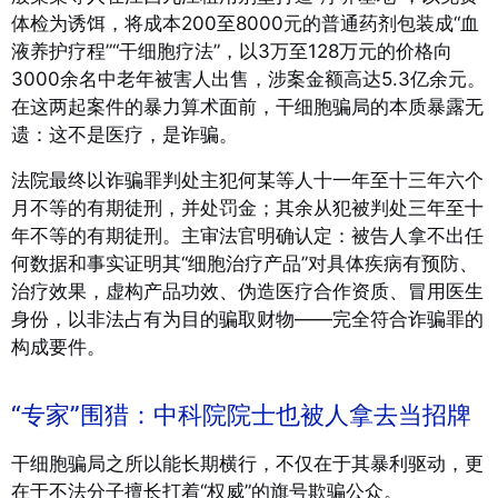
体检为诱饵，将成本200至8000元的普通药剂包装成“血
液养护疗程”“干细胞疗法”，以3万至128万元的价格向
3000余名中老年被害人出售，涉案金额高达5.3亿余元。
在这两起案件的暴力算术面前，干细胞骗局的本质暴露无
遗：这不是医疗，是诈骗。
法院最终以诈骗罪判处主犯何某等人十一年至十三年六个
月不等的有期徒刑，并处罚金；其余从犯被判处三年至十
年不等的有期徒刑。
主审法官明确认定：被告人拿不出任
何数据和事实证明其“细胞治疗产品”对具体疾病有预防、
治疗效果，虚构产品功效、伪造医疗合作资质、冒用医生
身份，以非法占有为目的骗取财物——完全符合诈骗罪的
构成要件。
“专家”围猎：中科院院士也被人拿去当招牌
干细胞骗局之所以能长期横行，不仅在于其暴利驱动，更
在于不法分子擅长打着“权威”的旗号欺骗公众。