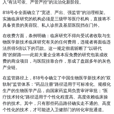
入“有法可依、严管严控”的法治化新阶段。
818号令全面确立了“宽进、严出、强监管”的治理框架。
实施临床研究的机构必须是三级甲等医疗机构，直接将不
具备资质的美容院、私人诊所及基层医院挡在门外。
在收费方面，条例明确：临床研究不得向受试者收取与生
物医学新技术临床研究有关的任何费用，违规者将面临违
法所得5倍以下的罚款。
这一规定彻底斩断了“以研代
商”的财路——此前大量企业将本应免费的研究包装成收
费的商业项目，与医院挂靠合作，形成了盘踞多年的灰色
产业链。
在监管路径上，818号令确立了中国生物医学新技术的“双
轨制”监管体系：“药品注册”路径适用于可标准化、规模化
生产的生物医学产品，由国家药监局负责审评审批；“医
疗技术转化”路径适用于个性化程度高、高度依赖临床操
作的技术。
其中，只有那些药品路径确实走不通的、高度
个性化的技术，才可能进入卫健部门的转化审批通道。