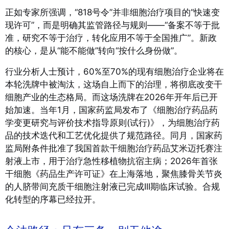
正如专家所强调，“818号令”并非细胞治疗项目的“快速变
现许可”，而是明确其监管路径与规则——“备案不等于批
准，研究不等于治疗，转化应用不等于全国推广”。
新政
的核心，是从“能不能做”转向“按什么身份做”。
行业分析人士预计，60%至70%的现有细胞治疗企业将在
本轮洗牌中被淘汰，这场自上而下的治理，将彻底改变干
细胞产业的生态格局。
而这场洗牌在2026年开年后已开
始加速。当年1月，国家药监局发布了《细胞治疗药品药
学变更研究与评价技术指导原则(试行)》，为细胞治疗药
品的技术迭代和工艺优化提供了规范路径。
同月，国家药
监局附条件批准了我国首款干细胞治疗药品艾米迈托赛注
射液上市，用于治疗急性移植物抗宿主病；2026年首张
干细胞《药品生产许可证》在上海落地，聚焦膝骨关节炎
的人脐带间充质干细胞注射液已完成III期临床试验。
合规
化转型的序幕已经拉开。