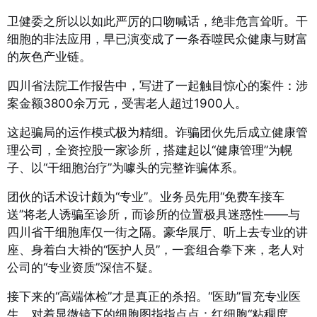
卫健委之所以以如此严厉的口吻喊话，绝非危言耸听。干
细胞的非法应用，早已演变成了一条吞噬民众健康与财富
的灰色产业链。
四川省法院工作报告中，写进了一起触目惊心的案件：涉
案金额3800余万元，受害老人超过1900人。
这起骗局的运作模式极为精细。诈骗团伙先后成立健康管
理公司，全资控股一家诊所，搭建起以“健康管理”为幌
子、以“干细胞治疗”为噱头的完整诈骗体系。
团伙的话术设计颇为“专业”。业务员先用“免费车接车
送”将老人诱骗至诊所，而诊所的位置极具迷惑性——与
四川省干细胞库仅一街之隔。豪华展厅、听上去专业的讲
座、身着白大褂的“医护人员”，一套组合拳下来，老人对
公司的“专业资质”深信不疑。
接下来的“高端体检”才是真正的杀招。“医助”冒充专业医
生，对着显微镜下的细胞图指指点点：红细胞“粘稠度