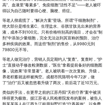
高”、血液里“毒素多”、免疫细胞“活性不足”——老人被吓
得以为自己随时要得心梗、脑梗、癌症。
等老人彻底慌了，“解决方案”登场。所谓“干细胞制剂”，
绝大部分是维生素C、生理盐水、谷胱甘肽兑出来的营养
液，成本不到100元。只有价格特别高的项目，才会在“制
剂”中添加少量细胞，完全无法达到其宣称的预防、治疗
多种疾病的效果。
而这些“制剂”的售价，从9980元到
79800元不等。
等老人做完治疗，营销人员定期约人“复查”。复查时，“护
士”直接动手修改检测数据，“医生”拿着提前备好的细胞图
像，说效果“非常显著”。老人被哄着一次次复购、升级，
养老积蓄就这样被掏空。成都市民陈明今年72岁，做
了“治疗”后又被忽悠着升级了两次，前后花了近10万元。
类似的手法，在更早之前的江苏丹阳“天价疗养”案中被演
绎得更为极致。据江苏省人民检察院发布的案例，被告人
殷某某等人在江西九江租用别墅打造“疗养基地”，以免费