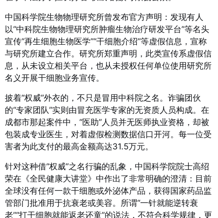
中国科学院生物物理研究所曾发布官方声明：发现有人
以“中科院生物物理研究所肿瘤生物治疗研发平台”等名头
宣传“再生细胞生物医学”“干细胞介绍”等虚假信息，宣称
与研究所建立合作。研究所郑重声明，此类宣传系虚假信
息，从未设立相关平台，也从未授权任何单位使用研究所
名义开展干细胞业务宣传。
披着“权威”外衣的，不只是冒用中科院之名。诈骗团伙
的“专家团队”实则由冒充医学专家的无资质人员构成。在
成都市那起案件中，“医助”人员并无医师执业资格，却被
包装成专业医生，对着虚假检测数据信口开河。每一位受
害者为此支付的最高金额高达31.5万元。
针对这种借“权威”之名行骗的乱象，中国科学院院士高绍
荣在《全民健康大讲堂》中作出了非常明确的澄清：目前
全球没有任何一款干细胞或外泌体产品，获得国家药品监
管部门批准用于抗衰老或美容。
所谓“一针就能逆转衰
老”“打干细胞就能返老还童”的说法，不符合科学规律，更