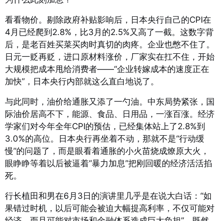
看看物价。剔除政府补贴影响后，日本央行自己的CPI在
4月已经爬到2.8%，比3月的2.5%又高了一截
。这数字背
后，是老百姓买菜买肉时真切的肉疼。企业也憋不住了。
日元一贬再贬，进口原材料涨价，厂家实在扛不住，开始
大规模把成本甩给消费者——“企业转嫁成本的速度正在
加快”，日本央行内部就这么直白地说了
。
与此同时，油价给通胀又添了一勺油。中东局势紧张，国
际油价居高不下，能源、食品、日用品，一涨百涨。经济
学家们对今年全年CPI的预估，已经集体站上了2.8%到
3.0%的高位
。日本央行再坐着不动，那就不是“行动缓
慢”的问题了，而是眼看着通胀的小火苗烧成燎原大火，
眼睁睁等着以后被逼着“暴力加息”把刚回暖的经济活活掐
死。
行长植田和男在6月3日的演讲里几乎是在说大白话：“如
果错过时机，以后可能会被迫大幅提高利率，不仅可能对
经济，而且可能对市场和金融体系造成巨大负担”
。既然