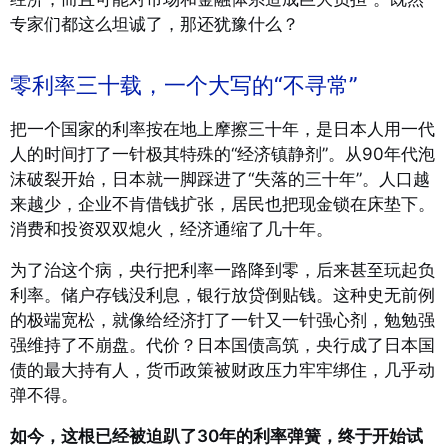
专家们都这么坦诚了，那还犹豫什么？
零利率三十载，一个大写的“不寻常”
把一个国家的利率按在地上摩擦三十年，是日本人用一代
人的时间打了一针极其特殊的“经济镇静剂”。从90年代泡
沫破裂开始，日本就一脚踩进了“失落的三十年”。人口越
来越少，企业不肯借钱扩张，居民也把现金锁在床垫下。
消费和投资双双熄火，经济通缩了几十年。
为了治这个病，央行把利率一路降到零，后来甚至玩起负
利率。储户存钱没利息，银行放贷倒贴钱。这种史无前例
的极端宽松，就像给经济打了一针又一针强心剂，勉勉强
强维持了不崩盘。代价？日本国债高筑，央行成了日本国
债的最大持有人，货币政策被财政压力牢牢绑住，几乎动
弹不得。
如今，这根已经被迫趴了30年的利率弹簧，终于开始试