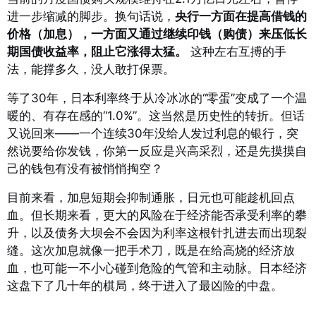
进一步缩减的脚步
。换句话说，
央行一方面在提高借钱的
价格（加息），一方面又通过继续印钱（购债）来压低长
期国债收益率，阻止它涨得太猛。
这种左右互搏的手
法，能撑多久，没人敢打保票。
等了30年，日本利率终于从冷冰冰的“零蛋”变成了一个温
暖的、有存在感的“1.0%”。这当然是历史性的转折。但话
又说回来——一个连续30年没给人发过利息的银行，突
然说要给你发钱，你第一反应是兴高采烈，还是先摸摸自
己的钱包有没有被悄悄掏空？
目前来看，加息短期会抑制通胀，日元也可能趁机回点
血。但长期来看，更大的风险在于经济能否承受利率的攀
升，以及债务大坝会不会因为利率这根针扎进去而出现裂
缝。这次加息就像一把手术刀，既是在给高烧的经济放
血，也可能一不小心碰到危险的气管和主动脉。日本经济
这盘下了几十年的棋局，终于进入了最凶险的中盘。