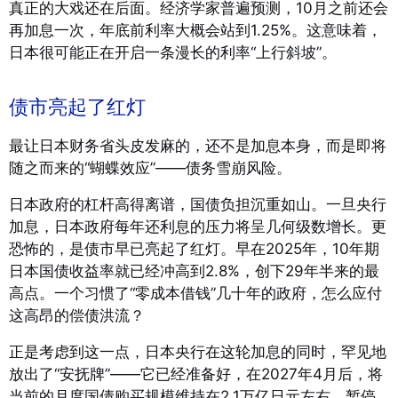
真正的大戏还在后面。经济学家普遍预测，10月之前还会
再加息一次，年底前利率大概会站到1.25%
。这意味着，
日本很可能正在开启一条漫长的利率“上行斜坡”。
债市亮起了红灯
最让日本财务省头皮发麻的，还不是加息本身，而是即将
随之而来的“蝴蝶效应”——债务雪崩风险。
日本政府的杠杆高得离谱，国债负担沉重如山。一旦央行
加息，日本政府每年还利息的压力将呈几何级数增长。更
恐怖的，是债市早已亮起了红灯。早在2025年，10年期
日本国债收益率就已经冲高到2.8%，创下29年半来的最
高点
。一个习惯了“零成本借钱”几十年的政府，怎么应付
这高昂的偿债洪流？
正是考虑到这一点，日本央行在这轮加息的同时，罕见地
放出了“安抚牌”——它已经准备好，在2027年4月后，将
当前的月度国债购买规模维持在2.1万亿日元左右，暂停