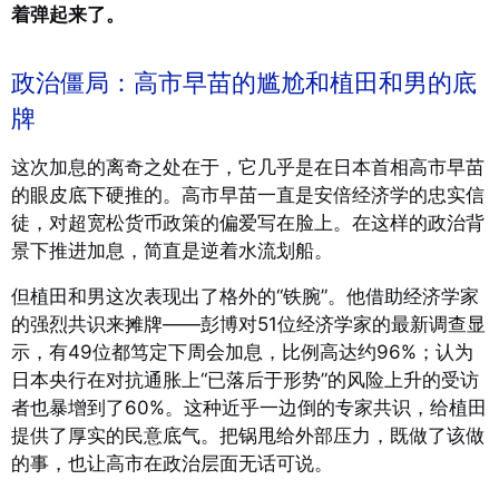
着弹起来了。
政治僵局：高市早苗的尴尬和植田和男的底
牌
这次加息的离奇之处在于，它几乎是在日本首相高市早苗
的眼皮底下硬推的。高市早苗一直是安倍经济学的忠实信
徒，对超宽松货币政策的偏爱写在脸上。在这样的政治背
景下推进加息，简直是逆着水流划船。
但植田和男这次表现出了格外的“铁腕”。他借助经济学家
的强烈共识来摊牌——彭博对51位经济学家的最新调查显
示，有49位都笃定下周会加息，比例高达约96%；认为
日本央行在对抗通胀上“已落后于形势”的风险上升的受访
者也暴增到了60%
。这种近乎一边倒的专家共识，给植田
提供了厚实的民意底气。把锅甩给外部压力，既做了该做
的事，也让高市在政治层面无话可说。