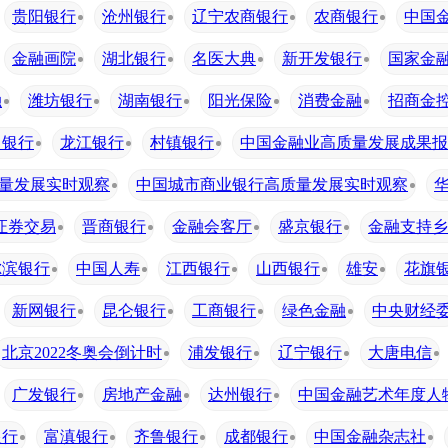
贵阳银行
沧州银行
辽宁农商银行
农商银行
中国
金融画院
湖北银行
名医大典
新开发银行
国家金
融
潍坊银行
湖南银行
阳光保险
消费金融
招商金
口银行
龙江银行
村镇银行
中国金融业高质量发展成果报
量发展实时观察
中国城市商业银行高质量发展实时观察
证券交易
晋商银行
金融会客厅
盛京银行
金融支持乡
尔滨银行
中国人寿
江西银行
山西银行
雄安
花旗
新网银行
昆仑银行
工商银行
绿色金融
中央财经
北京2022冬奥会倒计时
浦发银行
辽宁银行
大唐电信
广发银行
房地产金融
达州银行
中国金融艺术年度人
银行
富滇银行
齐鲁银行
成都银行
中国金融杂志社