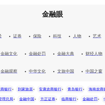
金融眼
经
证券
保险
科技
人物
艺术
金融文化
金融处罚
金融大典
财经人物
金融观察
中华文化
文旅中国
中国之窗
农商银行
到家旅居
安康农商银行
青岛银行
海南农商
管理总局
金融中国
方正证券
临商银行
金融处罚