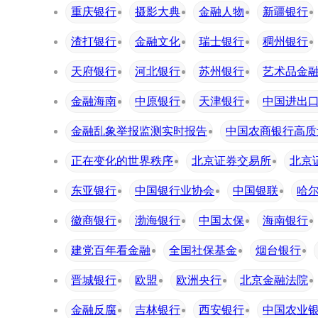
重庆银行
摄影大典
金融人物
新疆银行
渣打银行
金融文化
瑞士银行
稠州银行
天府银行
河北银行
苏州银行
艺术品金
金融海南
中原银行
天津银行
中国进出
金融乱象举报监测实时报告
中国农商银行高质
正在变化的世界秩序
北京证券交易所
北京
东亚银行
中国银行业协会
中国银联
哈
徽商银行
渤海银行
中国太保
海南银行
建党百年看金融
全国社保基金
烟台银行
晋城银行
欧盟
欧洲央行
北京金融法院
金融反腐
吉林银行
西安银行
中国农业