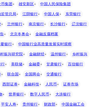
金币集团
雄安新区
中国人民保险集团
融监管总局
江阴银行
中国人保
东莞银行
控
兰州银行
南京银行
长沙银行
辽沈银行
告
北京冬奥会
金融反腐档案
华夏银行
中国银行业高质量发展实时观察
村振兴研究院
金融财经
温州银行
乡村振兴
银行
美联储
金融委
甘肃银行
百信银行
委
联合国
全国两会
交通银行
西部证券
金融科技
人民币
证券市场
物
世界银行
数字人民币
大连银行
平安人寿
贵州银行
财政部
中国金融工会