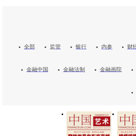
全部
监管
银行
内参
财
金融中国
金融法制
金融画院