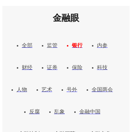
金融眼
全部
监管
银行
内参
财经
证券
保险
科技
人物
艺术
号外
全国两会
反腐
乱象
金融中国