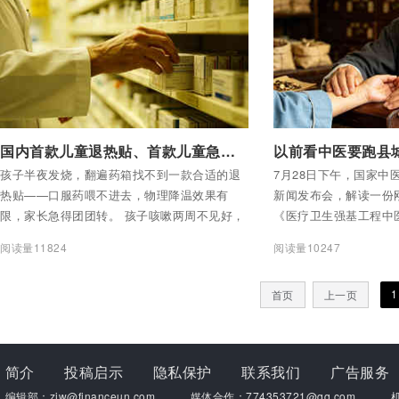
为咳嗽。可能去挂了耳
舒服。
付费后查看全部内容
付费后查看全部内容
国内首款儿童退热贴、首款儿童急性支气管炎中药1类新药——健民药业专治“家长焦虑症”
孩子半夜发烧，翻遍药箱找不到一款合适的退
7月28日下午，国家中
热贴——口服药喂不进去，物理降温效果有
新闻发布会，解读一份
限，家长急得团团转。 孩子咳嗽两周不见好，
《医疗卫生强基工程中
去医院开的药要么太苦孩子不肯喝，要么是抗
阅读量11824
阅读量10247
生素不敢乱用。 这不是个别家庭的遭遇。这是
中国每一个有孩子的家庭，都经历过的“焦虑时
1
首页
上一页
刻” 。 一家388年的老字号，正在试图终结这种
焦虑。
简介
投稿启示
隐私保护
联系我们
广告服务
编辑部：zjw@financeun.com
媒体合作：774353721@qq.com
机