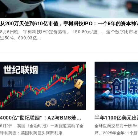
从200万天使到610亿市值，宇树科技IPO：一个9年的资本神
8月6日晚，宇树科技IPO定价落锤。 150.80元/股——这个数字比市场普遍预期的100元高出超
过50%。609.93亿...
付费后查看全部内容
付费后查看全部内容
4000亿“世纪联姻”！AZ与BMS若合并，全球药企老大要换人了
8月2日，英国《金融时报》一则报道震动了全
全球医药交易前十榜单
球制药圈：英国制药巨头阿斯利康
席。2025年全年11个