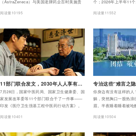
（AstraZeneca）与美国老牌药企百时美施贵
个；2026年上半年1
宝（Bristol-Myers Squibb，简称BMS）正就
为国产。
阅读量10195
阅读量11552
合并事宜展开谈判。这则消息迅速刷屏。原因
很简单——数字太大了。
付费后查看全部内容
付费后查看全部内容
11部门联合发文，2030年人人享有中医药服务，中药股还能涨多久？
7月28日，国家中医药局、国家卫生健康委、国
你身边有没有这样的人
家发展改革委等11个部门联合干了一件事——
躺，突然胸口一股热浪
印发《医疗卫生强基工程中医药行动方案》。
眉。半夜睡着睡着被呛
目标很明确：到2030年，力争居民15分钟可达
一股酸味。咳了大半年
阅读量10401
阅读量10504
最近的医疗服务点获得中医药服务。
咳糖浆喝了一打，一点
不知道自己得的是什么
内科——因为胸痛。可