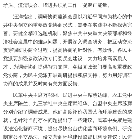
矛盾、澄清误会、增进共识的工作，凝聚正能量。
汪洋指出，调研协商座谈会是以习近平同志为核心的中
共中央创立的重要政党协商形式，需要在实践中不断探索完
善。要健全精准选题机制，聚焦中共中央重大决策部署和经
济社会发展中的难点问题，开展深入调查研究，把互动交流
贯穿调研协商全过程，提高协商的针对性、有效性。各民主
党派要加强参政议政专门委员会建设，大力培养高素质人
才，为调研协商提供智力支撑。各级党政部门要高度重视政
党协商，为民主党派开展调研提供积极支持，努力用好调研
协商的成果并及时向有关方面反馈。
民革中央主席万鄂湘、民进中央主席蔡达峰、农工党中
央主席陈竺、九三学社中央主席武维华、台盟中央主席苏辉
分别介绍了调研成果。他们高度评价我国营商环境建设的成
就，也针对当前存在问题提出了一些建议。民革中央聚焦建
设法治化营商环境，提出尽快出台优化营商环境条例、研究
制定公平交易法、设立营商环境建设监督机构等建议；民进