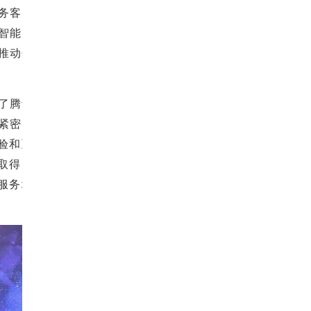
务客户
智能、
推动包
了腾讯
紧密，
验和互
取得突
服务场