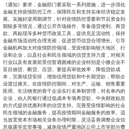
《通知》要求，金融部门要采取一系列措施，进一步强化
金融支持疫情防控工作，保障民生和支持实体经济稳定发
展。实施好逆周期调节，针对疫情防控需要和节后资金到
期较多等情况，通过公开市场操作、常备借贷便利、再贷
款、再贴现等多种货币政策工具，提供充足流动性，保持
金融市场流动性合理充裕，促进货币信贷合理增长。引导
金融机构加大对疫情防控领域，受疫情影响较大地区、行
业和企业，以及社会和民生领域的信贷支持力度，对相关
行业以及有发展前景但暂遇困难的企业特别是小微企业不
盲目抽贷、断贷、压贷。要提高审批效率，降低贷款成
本，完善续贷安排，增加信用贷款和中长期贷款，帮助企
业渡过难关。在疫情防控期间，对生产、运输、销售重要
医用、生活物资的骨干企业实行名单制管理，对名单内的
企业，由人民银行通过低成本专项再贷款、中央财政贴息
的方式提供优惠利率的信贷支持。完善受疫情影响的社会
民生领域的金融服务，提高疫情期间金融服务的效率。适
当放宽资本市场相关业务办理时限，灵活妥善调整企业信
息披露等监管事项，减免疫情严重地区公司上市等部分费