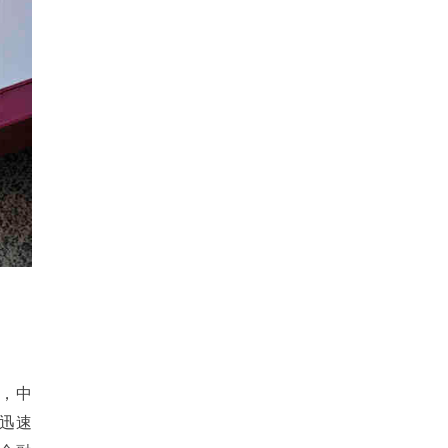
，中
迅速