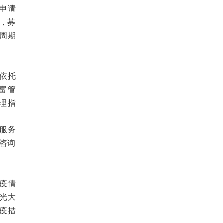
申请
元，募
周期
依托
富管
理指
服务
理咨询
疫情
光大
疫措