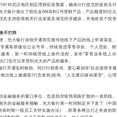
针对武汉地区制定理财应急预案，确保分行提交的提前兑付
光大银行推出了阳光金6M添利1号理财产品，产品额度80亿
优先支持疫情相关行业发展及湖北经济建设，并免收首个投资
服务不打烊
，光大银行加快开通和完善传统线下产品的线上申请渠道。
售专属客群微信公众号等，持续推进零售存款、个人贷款、财
上服务，第一时间梳理线上操作流程，发布“零售业务线上办
不出门也可以享受到光大的产品和服务。
行开通实时救助、同行行程查询、爱心募捐等“抗击疫情专属
推出线上健康医疗(含发热)咨询、“人文通识移动课堂”、心
金融服务的窗口单位，也是防控疫情风险扩散的一道防线。
相关的金融服务顺畅，光大银行第一时间制定并下发了《中国
”特殊时期一线员工关怀实施办法》，部署各网点行之有效的防