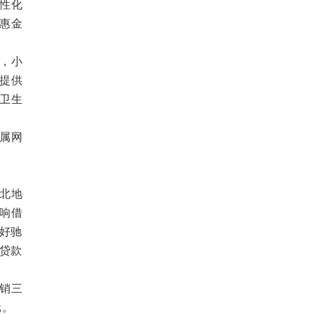
性化
惠金
，小
提供
卫生
属网
北地
响借
做好驰
，贷款
销三
元。