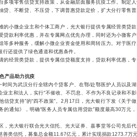
多项零售信贷支持政策，从金融层面服务抗疫工作。制定人
抽贷、不断贷、不压贷，下调普惠贷款定价，扩大分行零售普
的小微企业主和个体工商户，光大银行提供专属经营类贷款
受贷款利率优惠，并在专属网点优先办理，同时还为小微客户
组等多种服务，缓解小微企业资金使用和周转压力。对于医疗
银行还提供了绿色通道和优惠条件。
的经营类贷款，提供专属信贷额度支持，贷款利率优惠，专
特色产品助力抗疫
时间为武汉分行全辖内个贷客户、在鄂/赴鄂医护人员以及湖
企业主和法人，实行“不催收、不罚息、不作为不良记录和不影
信贷支持”的“四不政策”。2月17日，光大银行下发《关于
务的通知》，明确“医务人员专属信用贷款”额度最高30万元
，光大银行联合光大信托、光大证券、嘉事堂等公司先后代
类信托，募集总金额11.67亿元，累计实现捐款1273.7万