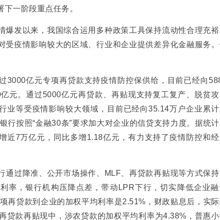
署下一阶段重点任务。
爆发以来，我国综合运用多种政策工具保持流动性合理充裕
对受疫情影响较大的区域、行业和企业提供差异化金融服务。
000亿元专项再贷款支持疫情防控保供给，目前已经向588
0亿元。通过5000亿元再贷款、再贴现支持复工复产、脱贫
行业等受疫情影响较大领域，目前已经向35.14万户企业累
家银行按照“金融30条”要求加大对企业的信贷支持力度。据统
增近7万亿元，同比多增1.18亿元，有力支持了疫情防控和
通过降准、公开市场操作、MLF、再贷款再贴现等方式保持
利率，银行机构压降点差，带动LPR下行，切实降低企业融
专项再贷款到企业的加权平均利率是2.51%，财政贴息后，实
亿元再贷款再贴现中，涉农贷款的加权平均利率为4.38%，普惠