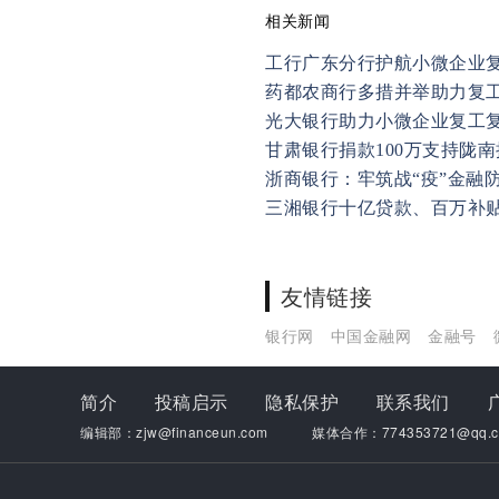
相关新闻
工行广东分行护航小微企业
药都农商行多措并举助力复
光大银行助力小微企业复工
甘肃银行捐款100万支持陇
浙商银行：牢筑战“疫”金融
三湘银行十亿贷款、百万补
友情链接
银行网
中国金融网
金融号
简介
投稿启示
隐私保护
联系我们
编辑部：zjw@financeun.com
媒体合作：774353721@qq.c