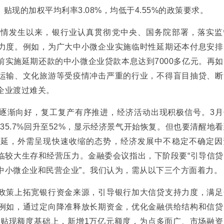
，贴现的加权平均利率3.08%，均低于4.55%的政策要求。
发生以来，银行业认真贯彻党中央、国务院部署，落实监
力度。例如，为广大中小微企业实施临时性延期还本付息安排
前实施延期还款的中小微企业贷款本息达到7000多亿元。再
运输、文化旅游等受疫情冲击严重的行业，不得盲目抽贷、断
企业渡过难关。
渐向好，复工复产有序推进，经济活动出现积极信号。3月
的35.7%回升至52%，显示经济景气开始恢复。但也要清醒地
蔓延，外需呈现快速收缩的态势，经济发展中不稳定不确定因
临较大生存和经营压力。金融委会议指出，下阶段要“引导信贷
中小微企业和民营企业”。我们认为，需从以下三个方面着力。
策上拓宽银行资金来源，引导银行加大信贷支持力度，满足
例如，通过定向降准释放长期资金，优化金融供给结构和信贷
款再贴现额度基础上，新增1万亿元额度，为点多面广、市场融