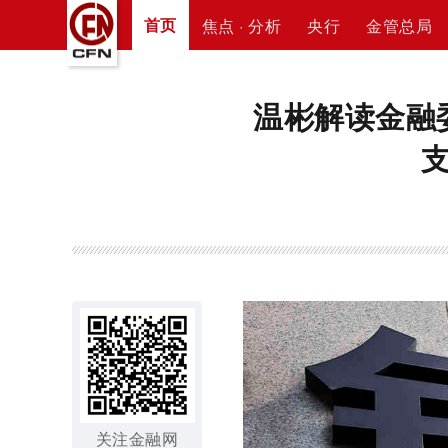
首页
焦点 · 分析
央行
金管总局
温彬解读金融
关注金融网