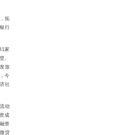
，拓
银行
1家
攻坚、
计发放
计，今
经济社
流动
资成
际融资
小微贷