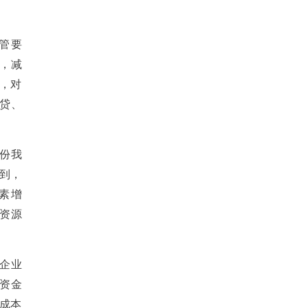
管要
，减
如，对
贷、
份我
看到，
素增
资源
企业
资金
资成本