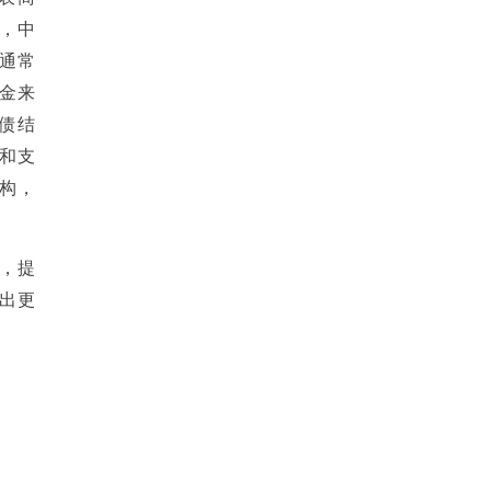
，中
通常
金来
债结
和支
构，
，提
出更