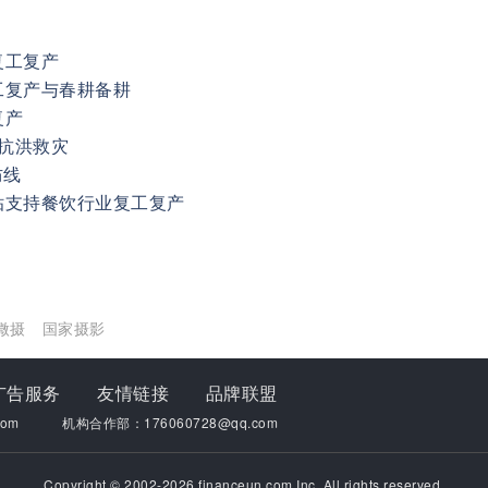
复工复产
工复产与春耕备耕
复产
南抗洪救灾
防线
贴支持餐饮行业复工复产
微摄
国家摄影
广告服务
友情链接
品牌联盟
om
机构合作部：176060728@qq.com
Copyright © 2002-2026 financeun.com Inc. All rights reserved.