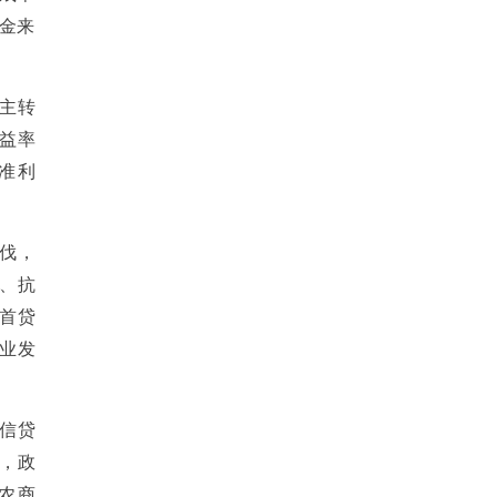
资金来
主转
益率
准利
伐，
、抗
首贷
业发
信贷
，政
农商