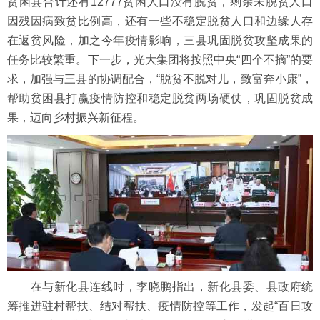
贫困县合计还有12777贫困人口没有脱贫，剩余未脱贫人口
因残因病致贫比例高，还有一些不稳定脱贫人口和边缘人存
在返贫风险，加之今年疫情影响，三县巩固脱贫攻坚成果的
任务比较繁重。下一步，光大集团将按照中央“四个不摘”的要
求，加强与三县的协调配合，“脱贫不脱对儿，致富奔小康”，
帮助贫困县打赢疫情防控和稳定脱贫两场硬仗，巩固脱贫成
果，迈向乡村振兴新征程。
在与新化县连线时，李晓鹏指出，新化县委、县政府统
筹推进驻村帮扶、结对帮扶、疫情防控等工作，发起“百日攻