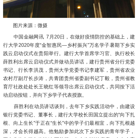
图片来源：微摄
中国金融网讯
7月20日，在做好疫情防控的基础上，建
行大学2020年度“金智惠民—乡村振兴”万名学子暑期下乡实
践云启动仪式在贵阳举行。建行大学首席学习官、执行校长
薛胜利出席云启动仪式并做动员讲话，建行贵州省分行党委
书记、行长李洪茂，贵州大学党委书记李建军，贵州省农业
农村厅副厅长步涛，共青团贵州省委副书记丁毅，贵州省教
育厅社政处处长王晓红等领导出席云启动仪式，共同按下活
动启动按钮，并向下乡学子代表授旗。
薛胜利在动员讲话谈到，去年下乡实践活动中，由建设
银行党委书记、董事长，建行大学校长田国立提出的“向下扎
根、向上生长”于正在“生长”中的学子们最相宜，向下扎根越
深，才会长得越高。他勉励参加此次下乡实践的青年学子，