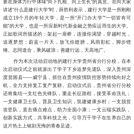
要在身体力行中体味“向下扎根、向上生长”的真意。在向大家
讲述“什么是建行大学”时，薛胜利表示，建行大学是一所刚刚
成立19个月的年轻大学，是一所“开门办大学”“一切皆有可
能”的大学，也是一所应新时代新金融之势应运而生的大学。
正如歌词所描述的：架起一座桥，连接你渴望，穿越时光，
追逐梦想；蔚蓝一片天，放飞你翅膀，风雨彩虹，脚步铿
锵。志同道合，乘风破浪；善建行远，天高地广。
作为本次活动启动地的建行大学贵州省分行分校，在本
次启动仪式之前就派出了学子下乡追梦先遣队，深入贵州深
度贫困县——威宁县，抓住在贵州疫情防控形势持续向好之
机，全力支持复工复产复耕。启动仪式后，贵州省分行分校
还将集结一支红色先锋队，重走长征路程，接受革命洗礼；
一支健康卫士队，普及卫生知识，筑建健康乡村；一支脱贫
攻坚队，直击痛点难点，助力全面小康；一支云端实践队，
创新实践方式，共享科技之光，引导万千学子在生养自己的
这片热土上铭刻无悔的青春足迹。