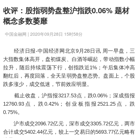
收评：股指弱势盘整沪指跌0.06% 题材
概念多数萎靡
中国金融网 | 2020年09月28日 15时58分
经济日报-中国经济网北京9月28日讯 周一早盘，三
大指数集体高开，盘初煤炭、白酒等崛起，带动指数小幅
拉升，随后持续震荡下行，创指跌近1%；午后集体冲高
翻红后，再度回落，全天呈弱势盘整态势。盘面上，个股
跌多涨少，成交低迷，节前效应明显。
截止收盘，沪指报3217.53点，跌0.06%；深成指报
12760.93点，跌0.42%；创业板指报2521.25点，跌
0.75%。
沪市成交2096.72亿元，深市成交3305.72亿元，两市
合计成交5402.44亿元，较上一交易日的5693.77亿元略有