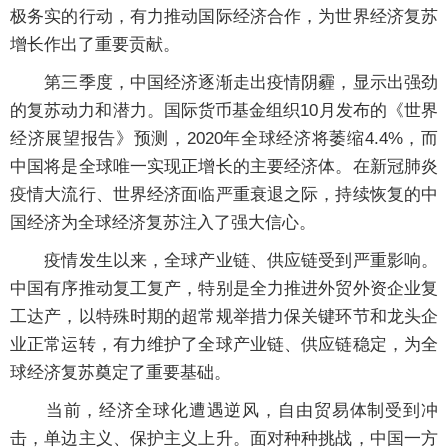
极务实的行动，有力推动国际经济合作，为世界经济复苏
增长作出了重要贡献。
第三季度，中国经济逐渐走出疫情阴霾，显示出强劲
的复苏动力和潜力。国际货币基金组织10月发布的《世界
经济展望报告》预测，2020年全球经济将萎缩4.4%，而
中国将是全球唯一实现正增长的主要经济体。在新冠肺炎
疫情大流行、世界经济面临严重衰退之际，持续恢复的中
国经济为全球经济复苏注入了强大信心。
疫情发生以来，全球产业链、供应链受到严重影响。
中国有序推动复工复产，特别是全力推进外贸外资企业复
工达产，以特殊时期的超常规举措力保关键环节和龙头企
业正常运转，有力维护了全球产业链、供应链稳定，为全
球经济复苏奠定了重要基础。
当前，经济全球化遭遇逆风，自由贸易体制受到冲
击，单边主义、保护主义上升。面对种种挑战，中国一方