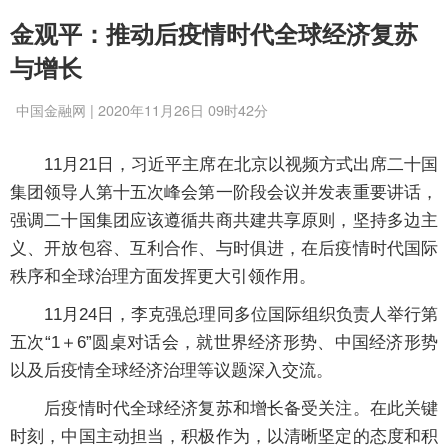
金观平：推动后疫情时代全球经济复苏
与增长
中国金融网 | 2020年11月26日 09时42分
11月21日，习近平主席在北京以视频方式出席二十国
集团领导人第十五次峰会第一阶段会议并发表重要讲话，
强调二十国集团应该遵循共商共建共享原则，坚持多边主
义、开放包容、互利合作、与时俱进，在后疫情时代国际
秩序和全球治理方面发挥更大引领作用。
11月24日，李克强总理同多位国际组织负责人举行第
五次“1＋6”圆桌对话会，就世界经济形势、中国经济形势
以及后疫情全球经济治理等议题深入交流。
后疫情时代全球经济复苏和增长备受关注。在此关键
时刻，中国主动担当，积极作为，以清晰坚定的态度和积