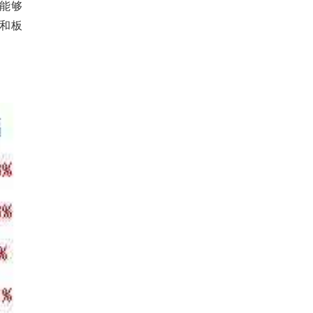
能够
和板