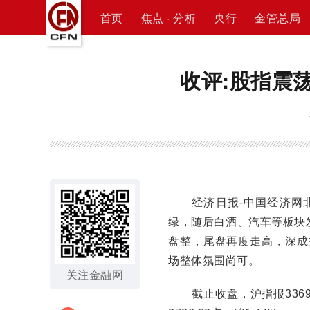
首页
焦点 · 分析
央行
金管总局
收评:股指震荡
经济日报-中国经济网北京
绿，随后白酒、汽车等板块
盘整，尾盘再度走高，深成
场整体氛围尚可。
关注金融网
截止收盘，沪指报3369.1