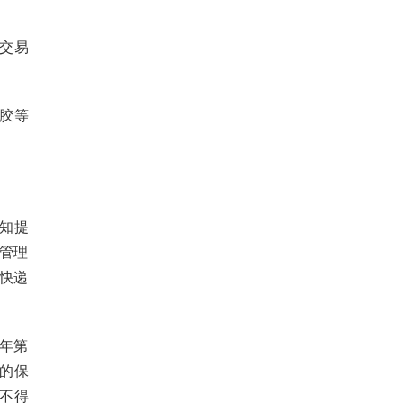
一交易
胶等
知提
范管理
，快递
0年第
立的保
不得