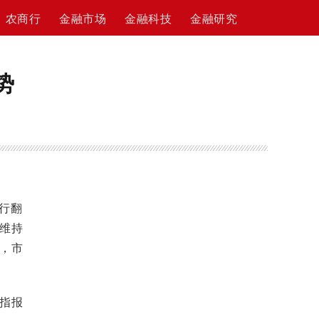
农商行
金融市场
金融科技
金融研究
势
行翻
后维持
，市
板指报