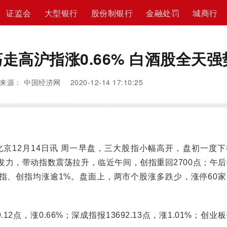
证监会
大型银行
股份制银行
金融处罚
城商行
走高沪指涨0.66% 白酒股全天强
来源： 中国经济网 2020-12-14 17:10:25
12月14日讯 周一早盘，三大股指小幅高开，盘初一度下
发力，带动指数震荡拉升，临近午间，创指重回2700点；午
指、创指均涨逾1%。盘面上，两市个股涨多跌少，涨停60家
2点，涨0.66%；深成指报13692.13点，涨1.01%；创业