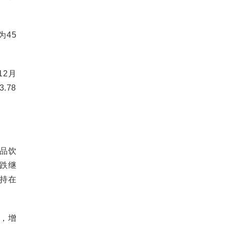
为45
12月
.78
品饮
跌继
持在
，增