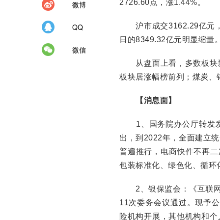
2726.60点，涨1.44%。
微博
沪市成交3162.29亿元，
QQ
日的8349.32亿元明显缩量
微信
从盘面上看，多数板块飘
板块居涨幅榜前列；煤炭、
【消息面】
1、国务院办公厅转发发
出，到2022年，全面建
普遍推行，电商快件不再二
包装标准化、绿色化、循环
2、银保监会：《互联网保险
11次委务会议通过。现予公
险机构开展，其他机构和个