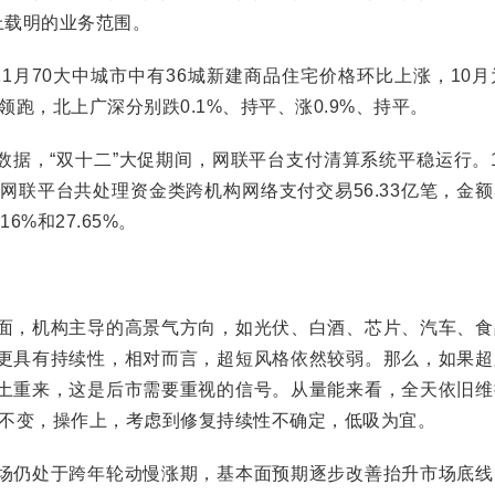
上载明的业务范围。
月70大中城市中有36城新建商品住宅价格环比上涨，10月
领跑，北上广深分别跌0.1%、持平、涨0.9%、持平。
数据，“双十二”大促期间，网联平台支付清算系统平稳运行。
时，网联平台共处理资金类跨机构网络支付交易56.33亿笔，金额3
6%和27.65%。
，机构主导的高景气方向，如光伏、白酒、芯片、汽车、食
更具有持续性，相对而言，超短风格依然较弱。那么，如果超
土重来，这是后市需要重视的信号。从量能来看，全天依旧维
局不变，操作上，考虑到修复持续性不确定，低吸为宜。
仍处于跨年轮动慢涨期，基本面预期逐步改善抬升市场底线