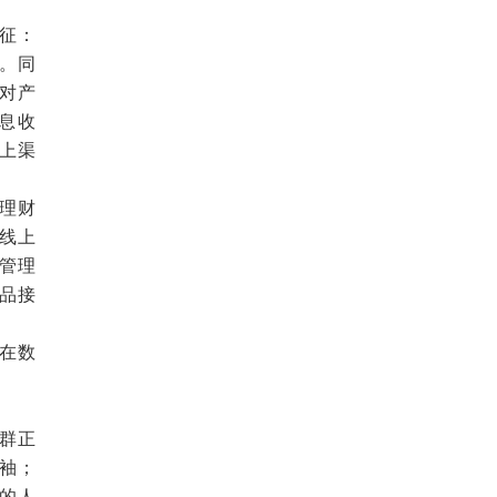
征：
。同
对产
息收
上渠
理财
线上
管理
品接
在数
群正
袖；
的人