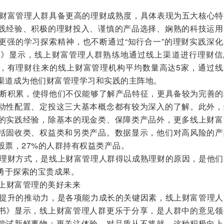
财富管理人群具备更高的理财成熟度，具体表现为五大核心特
践经验、积极的理财投入、谨慎的产品选择、娴熟的科技运用
更强的学习探索精神，也不断通过“知行合一”的理财实践深化
书》显示，线上财富管理人群熟练地通过线上渠道进行理财信
，有理财往来的线上财富管理机构平均数量高达5家，通过线
上渠道成为他们财富管理学习和实践的主阵地。
断积累，使得他们不仅能够了解产品特征，更具备较为完善的
动性配置、定投这三大基本概念都有较为深入的了解。此外，
的实践经验，除基本的现金类、保障类产品外，更多线上财富
括固收类、权益类和另类产品。数据显示，他们对高风险的产
股票，27%的人群持有权益类产品。
理财方式，是线上财富管理人群得以成熟理财的原因，是他们
勇于探索的宝贵成果。
上财富管理的美好未来
提升的推动力，是各项能力成长的关键因素，线上财富管理人
书》显示，线上财富管理人群更乐于分享，是人群中的意见领
尝试新鲜事物；更关注体验，对品质从不将就。这种积极向上