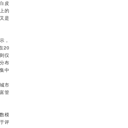
白皮
以上的
又是
示，
在20
例则仅
分布
集中
城市
富管
数模
于评