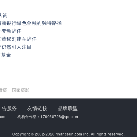
扶贫
招商银行绿色金融的独特路径
作变动辞任
兼董秘刘建军辞任
行仍然引人注目
募基金
微摄
国家摄影
广告服务
友情链接
品牌联盟
om
机构合作部：176060728@qq.com
Copyright © 2002-2026 financeun.com Inc. All rights reserved.