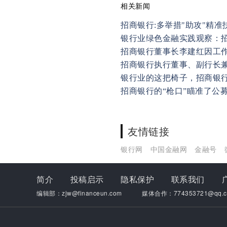
相关新闻
招商银行:多举措"助攻"精准
银行业绿色金融实践观察：
招商银行董事长李建红因工
招商银行执行董事、副行长
银行业的这把椅子，招商银
招商银行的“枪口”瞄准了公
友情链接
银行网
中国金融网
金融号
简介
投稿启示
隐私保护
联系我们
编辑部：zjw@financeun.com
媒体合作：774353721@qq.c