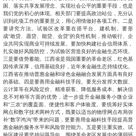
困、落实共享发展理念、实现社会公平的重要手段，也是
我们党的初心的体现。相关部门要提高政治站位，充分认
识到此项工作的重要意义，用心用情做好各项工作。二是
要讲究方法。试验区改革重在搭平台、建机制。要形
成“敢贷、愿贷、能贷、会贷”的良性机制，推动银行、企
业共同实现商业可持续发展。要加快构建社会信用体系，
扎实做好风险防控，为试验区营造良好的金融生态环境。
三是要借势蓄能。江西省是我国重要的革命老区，红色基
因传承深厚，信用基础良好，近年来金融生态持续优化。
江西省在推动普惠金融和绿色金融融合发展方面具有良好
的基础。四是要善用金融科技手段。要充分发挥大数据、
云计算等在风险定价、精准获客、降低服务成本、解决信
息不对称等方面的优势，进一步提升金融服务小微企业
和“三农”的覆盖面、便捷性和客户体验度。要统筹好实体
网点和数字技术两种方式，既要以适当的物理网点布局弥
补“数字鸿沟”带来的问题，更要善用金融科技手段提高普
惠金融的服务水平和风险管控能力。五是要注重实效。试
验区建设要坚持问题导向，围绕革命老区发展中的薄弱环