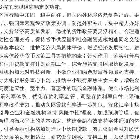
发挥了宏观经济稳定器功能。
济运行稳中加固、稳中向好，但国内外环境依然复杂严峻。要
，加强国际宏观经济政策协调，防范外部冲击，集中精力办好
，支持经济高质量发展。稳健的货币政策要灵活精准、合理适
动性合理充裕，保持货币供应量和社会融资规模增速同名义经
率基本稳定，维护经济大局总体平稳，增强经济发展韧性。进
达实体经济货币政策工具等措施的牵引带动作用，落实好普惠
和信用贷款支持计划延期工作，综合施策支持区域协调发展，
融机构加大对科技创新、小微企业和绿色发展等领域的支持。
导大银行服务重心下沉，推动中小银行聚焦主责主业，增强金
高度适应性、竞争力、普惠性的现代金融体系。健全市场化利
政策利率体系，优化存款利率监管，调整存款利率自律上限确
利率改革潜力，推动实际贷款利率进一步降低。深化汇率市场
引导企业和金融机构坚持“风险中性”理念，加强预期管理，促
合理均衡水平上的基本稳定。构建金融有效支持实体经济的体
，引导金融机构增加制造业中长期贷款，努力做到金融对民营
会发展的贡献相适应，研究设立碳减排支持工具，以促进实现