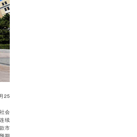
月25
社会
连续
款市
预期