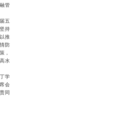
融管
届五
坚持
以推
情防
政策，
高水
丁学
席会
责同