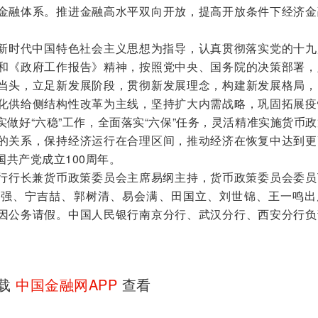
金融体系。推进金融高水平双向开放，提高开放条件下经济金
新时代中国特色社会主义思想为指导，认真贯彻落实党的十九
和《政府工作报告》精神，按照党中央、国务院的决策部署，
当头，立足新发展阶段，贯彻新发展理念，构建新发展格局，
化供给侧结构性改革为主线，坚持扩大内需战略，巩固拓展疫
做好“六稳”工作，全面落实“六保”任务，灵活精准实施货币
的关系，保持经济运行在合理区间，推动经济在恢复中达到更
共产党成立100周年。
行长兼货币政策委员会主席易纲主持，货币政策委员会委员
国强、宁吉喆、郭树清、易会满、田国立、刘世锦、王一鸣出
因公务请假。中国人民银行南京分行、武汉分行、西安分行负
下载
中国金融网APP
查看