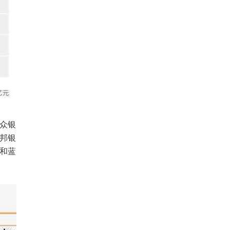
众银
众邦银
。和蓝