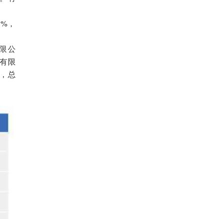
8%，
限公
份有限
业，总