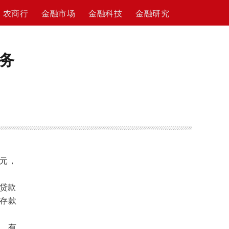
农商行
金融市场
金融科技
金融研究
业务
亿元，
类贷款
存款
元。有