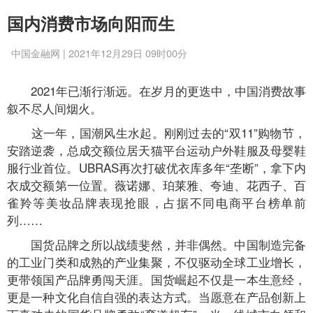
国内消费市场向阳而生
中国金融网 | 2021年12月29日 09时00分
2021年已渐行渐远。在岁月的更迭中，中国消费故事
叙不尽人间烟火。
这一年，国潮风生水起。刚刚过去的“双11”购物节，
安踏逆袭，总成交额位居天猫平台运动户外鞋服及母婴鞋
服行业首位。UBRAS再次打破优衣库多年“垄断”，拿下内
衣成交额第一位置。薇诺娜、珀莱雅、夸迪、花西子、百
雀羚等美妆品牌表现抢眼，占据不同电商平台榜单前
列……
国货品牌之所以战绩斐然，并非偶然。中国制造完备
的工业门类和成熟的产业集聚，不仅驱动全球工业增长，
更带领国产品牌勇闯天涯。国货崛起不仅是一本生意经，
更是一种文化自信自强的表达方式。当愿意在产品创新上