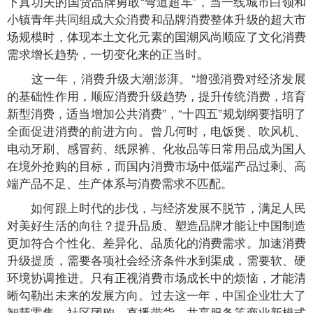
下真功夫的国货品牌勇敢“弯道超车”，当一线城市白领和
小镇青年共同组成大众消费和品牌消费整体升级的超大市
场规模时，体现本土文化元素的国潮风尚顺应了文化消费
需求增长趋势，一切变化来的正当时。
这一年，消费升级大潮澎湃。“增强消费对经济发展
的基础性作用，顺应消费升级趋势，提升传统消费，培育
新型消费，适当增加公共消费”，“十四五”规划纲要指明了
全面促进消费的前进方向。曾几何时，电饭煲、吹风机、
电动牙刷、感冒药、纸尿裤、化妆品等日常用品成为国人
在境外抢购的目标，而国内消费市场中低端产品过剩、高
端产品不足、生产体系与消费需求不匹配。
如何跟上时代的步伐，与经济发展不脱节，满足人民
对美好生活的向往？提升品质、塑造品牌才能让中国制造
更加符合个性化、差异化、品质化的消费需求。加速消费
升级提质，需要各项社会经济条件水到渠成，需要软、硬
环境协调推进。只有正视消费市场成长中的烦恼，才能清
晰勾勒出未来的发展方向。过去这一年，中国企业壮大了
智慧零售、社区团购、直播带货、共享服务等商业新模式