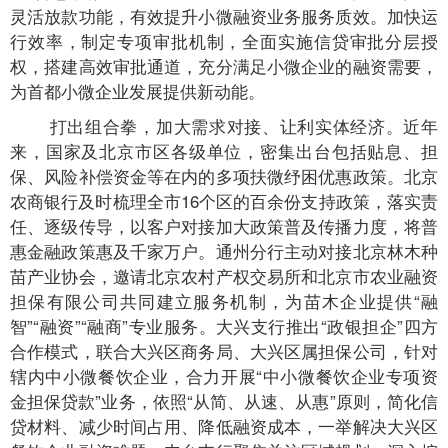
灵活放款功能，有效提升小微融资业务服务质效。加快运
行效率，制定专项审批机制，全面实施信贷审批分层授
权，搭建高效审批通道，充分满足小微企业的融资需要，
为首都小微企业发展提供新动能。
打出组合拳，加大需求对接、让利实体经济。近年
来，国家及北京市区各级单位，密集出台包括贴息、担
保、风险补偿资金等在内的多项扶微纾困优惠政策。北京
农商银行及时梳理全市16个区的百余份支持政策，落实责
任、逐级传导，以客户对接加大政策普及传播力度，将普
惠金融政策惠及千家万户。通州分行主动对接北京林木种
苗产业协会，邀请北京农村产权交易所和北京市农业融资
担保有限公司共同建立服务机制，为苗木企业提供“融
智”“融资”“融商”专业服务。大兴支行推出“政银担企”四方
合作模式，联合大兴区商务局、大兴区属担保公司，针对
辖内中小微餐饮企业，合力开展“中小微餐饮企业专项资
金担保贷款”业务，依照“从简、从速、从惠”原则，简化信
贷材料、减少时间占用、降低融资成本，一举解决大兴区