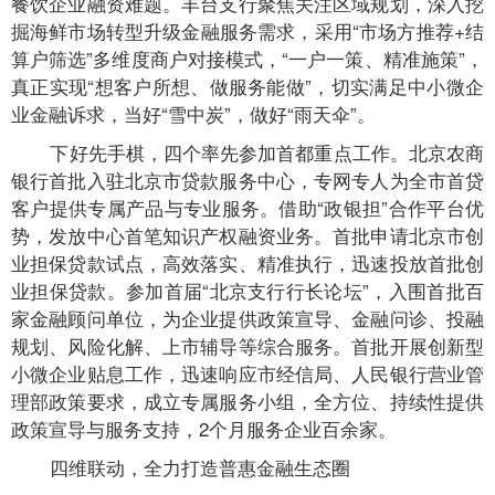
餐饮企业融资难题。丰台支行聚焦关注区域规划，深入挖
掘海鲜市场转型升级金融服务需求，采用“市场方推荐+结
算户筛选”多维度商户对接模式，“一户一策、精准施策”，
真正实现“想客户所想、做服务能做”，切实满足中小微企
业金融诉求，当好“雪中炭”，做好“雨天伞”。
下好先手棋，四个率先参加首都重点工作。北京农商
银行首批入驻北京市贷款服务中心，专网专人为全市首贷
客户提供专属产品与专业服务。借助“政银担”合作平台优
势，发放中心首笔知识产权融资业务。首批申请北京市创
业担保贷款试点，高效落实、精准执行，迅速投放首批创
业担保贷款。参加首届“北京支行行长论坛”，入围首批百
家金融顾问单位，为企业提供政策宣导、金融问诊、投融
规划、风险化解、上市辅导等综合服务。首批开展创新型
小微企业贴息工作，迅速响应市经信局、人民银行营业管
理部政策要求，成立专属服务小组，全方位、持续性提供
政策宣导与服务支持，2个月服务企业百余家。
四维联动，全力打造普惠金融生态圈