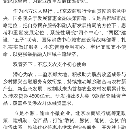
党统揽全局，为企业改革发展保驾护航。
作为地方法人银行，北京农商银行全面贯彻落实党中
央、国务院关于发展普惠金融决策部署，立足首都城市战
略定位，把自身摆在服务和融入新发展格局的方位下，思
考和重塑发展定位，系统性研究“四个中心”、“两区”建
设、“五子”联动、国际消费中心城市建设等战略部署，扎
扎实实做好服务，不忘普惠金融初心、牢记支农支小使
命，以更强举措融入区域主流经济。
双管齐下，不忘支农支小初心使命
潜心为农，丰盈京郊大地。积极助力脱贫攻坚成果与
乡村振兴金融服务有效衔接，持续推动城乡融合与农村新
产业、新业态发展，改制以来为首都农业农村发展累计投
放涉农贷款4500亿元。研发推出5大类19款配套融资产
品，覆盖各类涉农群体融资需求。
立足本源，输血小微企业。北京农商银行统筹定政
策、建机制、创产品，打造“敢贷、愿贷、能贷、会贷”的
信贷体系。持续优化普惠小微客户综合服务，开发线上融