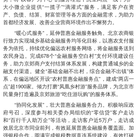
大小微企业提供“一揽子”“滴灌式”服务，满足客户在资
产、负债、结算、财富管理等各方面的金融需求，为助力
首都经济发展、改善企业营商环境作出不懈努力。
“暖心式服务”，延伸普惠金融服务触角。北京农商银
行致力实现城乡基础金融服务均等化目标，以惠农支付服
务为依托，持续优化偏远农村服务网络，将金融服务送到
农民身边。完成678个“金融服务空白村”支付环境建设任
务，助力京郊商户支付结算体系发展，构建贯通城乡的金
融支付渠道。健全“基础金融不出村，综合金融不出镇”体
系，在偏远地区开设“农村普惠金融服务点”，建成“两店一
点”超1900家。倾力打磨“凤凰乡村游”服务品牌，为北京市
民量身打造遍及京郊旅游“吃住游玩购”的服务体系。
“协同化发展”，壮大普惠金融服务合力。积极响应政
府号召，深度参与相关委办局组织的“零信贷”客户走访
和“百行千人助万企”等活动，走访客户近5万户，走访成
效居北京市同业前列，有效延展普惠金融服务覆盖面。加
强银税合作，圆满完成银税数据直连系统建设，有效打破