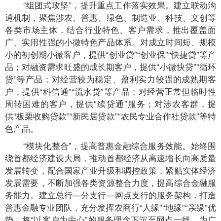
“组团式攻坚”，提升重点工作落实效果。建立联动沟
通机制，聚焦涉农、普惠、绿色、制造业、科技、文创等
各类市场主体，结合行业特色、客户需求，推出覆盖面
广、实用性强的小微特色产品体系。对成立时间短、规模
小的初创期小微客户，提供“创业贷”“创业保”“快捷贷”等产
品；对融资需求旺盛的成长期客户，提供“小微快贷”“循环
贷”等产品；对经营较为稳定、盈利实力较强的成熟期客
户，提供“科信通”“流水贷”等产品；对经营正常但临时性
周转困难的客户，提供“续贷通”服务；对涉农客群，提
供“板栗收购贷款”“新民居贷款”“农民专业合作社贷款”等特
色产品。
“模块化整合”，提高普惠金融综合服务效能。始终围
绕首都经济建设大局，推动首都经济从高速增长向高质量
发展转变，配合国家产业升级和调控政策，紧贴实体经济
发展需要，不断加强各类资源整合力度，提高综合金融服
务能力。建立总行—分支行—网点支行的服务架构，打造
普惠金融专业团队，充分发挥农商行“人缘”“地缘”“亲缘”优
势，将“以客户为中心”的服务理念下沉至网点一线，为广