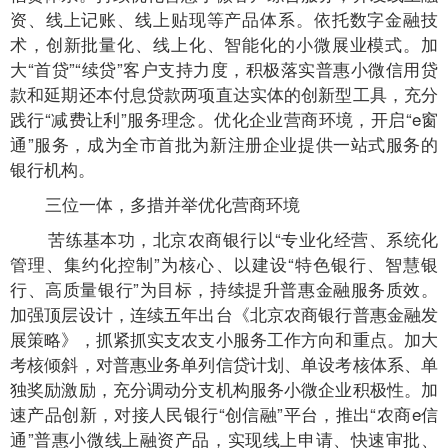
资、线上记账、线上贴现等产品体系。依托数字金融技
术，创新批量化、线上化、智能化的小微展业模式。加
大“首贷”“续贷”客户支持力度，积极落实普惠小微信用贷
款和延期还本付息贷款两项直达实体的创新型工具，充分
践行“减费让利”服务理念。优化企业营商环境，开启“e窗
通”服务，成为全市首批为新注册企业提供一站式服务的
银行机构。
三位一体，多措并举优化营商环境
苦练基本功，北京农商银行以“专业化经营、系统化
管理、集约化控制”为核心、以建设“特色银行、智慧银
行、高质量银行”为目标，持续提升普惠金融服务质效。
加强顶层设计，连续五年出台《北京农商银行普惠金融发
展策略》，抓紧抓实支农支小服务工作方向和重点。加大
考核倾斜，对普惠业务单列信贷计划、单设考核体系、单
独奖励激励，充分调动分支机构服务小微企业积极性。加
速产品创新，对接人民银行“创信融”平台，推出“农商e信
通”普惠小微线上融资产品，实现线上申请、快速审批、