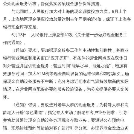
公众现金服务诉求，督促落实各项现金服务保障措施。
与此同时，人民银行加大对上海的现金调拨投放力度，6月上半
月，上海地区现金供应投放总量达到去年同期的近4倍，保证了上海各
银行现金库存充足。
6月18日，人民银行上海总部印发《关于进一步做好现金服务工
作的通知》。
《通知》要求，要加强现金服务工作的主动性和前瞻性，各商业
银行营业网点和服务窗口“应开尽开”，有条件的营业网点应在双休日
对外营业并提供现金服务；营业时间“能早尽早、能延尽延”，增加有
效服务时间；加大ATM机等现金自助设备的运维保障和加钞频次，确
保现金自助设备服务不中断；充分考虑近期本市气温持续增高的实际
情况，在营业网点配备必要的服务设施设备，为公众提供必要人文关
怀。
《通知》强调，要改进对老年人群的现金服务，为特殊人群和高
龄老人开辟“绿色通道”；指定专人主动了解老年客户业务需求，引导
并协助其通过现金自助设备办理现金存取业务；要通过公布预约电
话、现场错峰预约等措施对客户进行引导分流。办理养老金发放业务