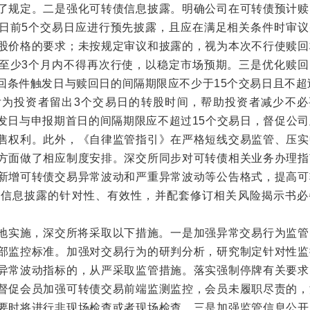
了规定。二是强化可转债信息披露。明确公司在可转债预计赎
日前5个交易日应进行预先披露，且应在满足相关条件时审议
股价格的要求；未按规定审议和披露的，视为本次不行使赎回
至少3个月内不得再次行使，以稳定市场预期。三是优化赎回
回条件触发日与赎回日的间隔期限应不少于15个交易日且不超
后为投资者留出3个交易日的转股时间，帮助投资者减少不必
发日与申报期首日的间隔期限应不超过15个交易日，督促公司
售权利。此外，《自律监管指引》在严格短线交易监管、压实
方面做了相应制度安排。深交所同步对可转债相关业务办理指
新增可转债交易异常波动和严重异常波动等公告格式，提高可
关信息披露的针对性、有效性，并配套修订相关风险揭示书必
地实施，深交所将采取以下措施。一是加强异常交易行为监管
部监控标准。加强对交易行为的研判分析，研究制定针对性监
异常波动指标的，从严采取监管措施。落实强制停牌有关要求
督促会员加强可转债交易前端监测监控，会员未履职尽责的，
要时将进行非现场检查或者现场检查。三是加强监管信息公开