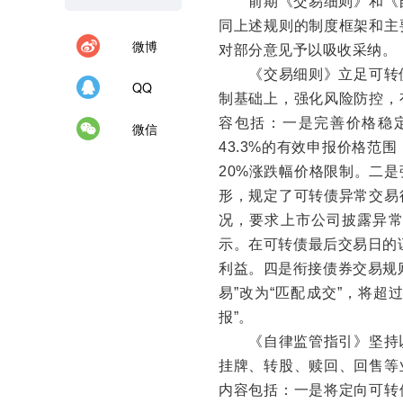
前期《交易细则》和《
同上述规则的制度框架和主
微博
对部分意见予以吸收采纳。
《交易细则》立足可转
QQ
制基础上，强化风险防控，
容包括：一是完善价格稳定
微信
43.3%的有效申报价格范
20%涨跌幅价格限制。二
形，规定了可转债异常交易
况，要求上市公司披露异
示。在可转债最后交易日的
利益。四是衔接债券交易规
易”改为“匹配成交”，将超
报”。
《自律监管指引》坚持
挂牌、转股、赎回、回售等
内容包括：一是将定向可转