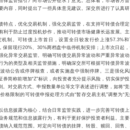
自律监管指引》向市场公开征求了意见。总体看，市场各方普
要内容，同时提出了一些具体意见建议。深交所进行了认真研
债特点，优化交易机制，强化交易监管，在支持可转债合理定
有利于防止过度投机炒作，推动可转债市场健康长远发展。主
机制。可转债上市首日，设置全日较发行价上涨57.3%和
围，保留现行20%、30%两档盘中临停机制安排；上市次日起
是强化异常交易监管。明确可转债交易异常波动和严重异常波动
行为的类型及相关监管措施，明确深交所可根据可转债异常波
常波动公告或停牌核查，或者实施盘中强制停牌。三是强化风
证券简称前增加“Z”标识，向投资者充分提示风险，切实保护
则。对交易方式、申报数量单位等文字表述进行调整，如将“竞
过价格限制的可转债申报处理方式由“暂存交易主机”调整为“
以信息披露为核心，结合日常监管实践，进一步完善可转债上
业务规范和信息披露行为，有利于更好保护投资者利益。主要
债纳入规范范围。对定向可转债的挂牌、转股、赎回、回售、