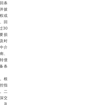
回条
并披
权或
、回
过30
要损
及时
中介
南、
转债
备条
。根
控指
。二
深交
。及