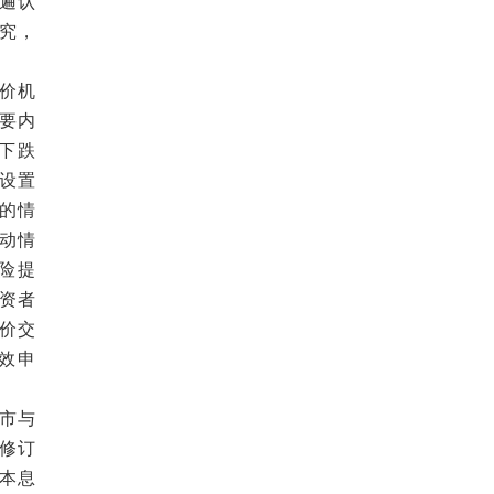
遍认
究，
价机
要内
下跌
，设置
的情
动情
险提
投资者
价交
无效申
市与
修订
本息