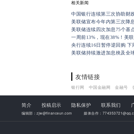
相关新闻
中国银行连续第三次协助财
美联储宣布今年内第三次降息
美联储连续四次加息75个基
一周前13%，现在38%！美
央行连续16日暂停逆回购 
美联储持续激进加息殃及全球
友情链接
银行网
中国金融网
金融号
简介
投稿启示
隐私保护
联系我们
编辑部：zjw@financeun.com
媒体合作：774353721@qq.c