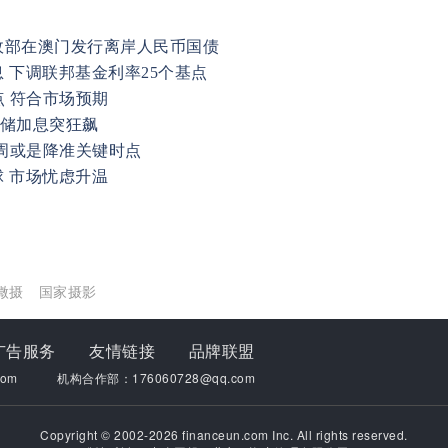
政部在澳门发行离岸人民币国债
 下调联邦基金利率25个基点
点 符合市场预期
联储加息突狂飙
下周或是降准关键时点
 市场忧虑升温
微摄
国家摄影
广告服务
友情链接
品牌联盟
om
机构合作部：176060728@qq.com
Copyright © 2002-2026 financeun.com Inc. All rights reserved.