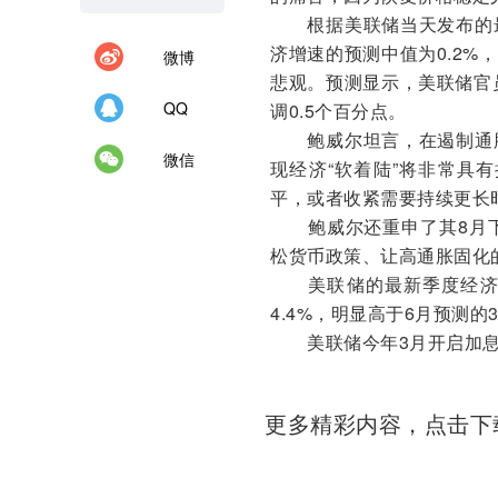
根据美联储当天发布的最
济增速的预测中值为0.2%
微博
悲观。预测显示，美联储官员
QQ
调0.5个百分点。
鲍威尔坦言，在遏制通胀
微信
现经济“软着陆”将非常具
平，或者收紧需要持续更长时
鲍威尔还重申了其8月下
松货币政策、让高通胀固化
美联储的最新季度经济预
4.4%，明显高于6月预测的
美联储今年3月开启加息周
更多精彩内容，点击