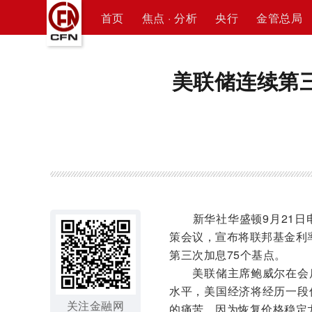
首页
焦点 · 分析
央行
金管总局
美联储连续第三
新华社华盛顿9月21日电
策会议，宣布将联邦基金利率
第三次加息75个基点。
美联储主席鲍威尔在会后
水平，美国经济将经历一段
关注金融网
的痛苦，因为恢复价格稳定