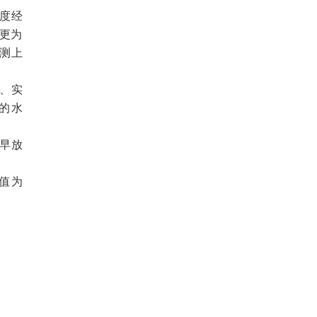
度经
期更为
预测上
、实
的水
早放
值为
。