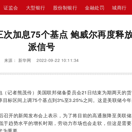
证监会
大型银行
股份制银行
金融处罚
城商行
次加息75个基点 鲍威尔再度释
派信号
来源： 新华网 2022-09-22 10:11:34
（记者熊茂伶）美国联邦储备委员会21日结束为期两天的货
目标区间上调75个基点到3%至3.25%之间。这是美联储今
召开的新闻发布会上表示，为了将目前的高通胀降至美联储
低于趋势水平的增长时期，劳动力市场也会走软，但这是需要
尤为重要。