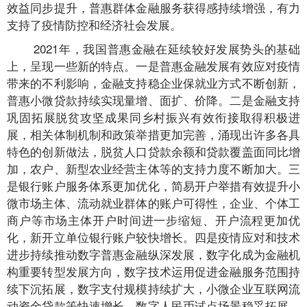
效益同步提升，普惠群体金融服务获得感持续增强，有力
支持了疫情防控和经济社会发展。
2021年，我国普惠金融在延续较好发展势头的基础
上，呈现一些新的特点。一是普惠金融发展有效应对疫情
带来的不利影响，金融支持稳企业保就业方式不断创新，
普惠小微贷款持续实现量增、面扩、价降。二是金融支持
巩固拓展脱贫攻坚成果同乡村振兴有效衔接取得积极进
展，相关体制机制和政策举措更加完善，涌现出许多各具
特色的创新做法，脱贫人口贷款余额和贷款覆盖面同比增
加，农户、新型农业经营主体等的支持力度不断加大。三
是银行账户服务体系更加优化，简易开户举措有效提升小
微市场主体、流动就业群体的账户可得性，企业、个体工
商户等市场主体开户时间进一步缩短、开户流程更加优
化，新开立单位银行账户较快增长。四是疫情应对和技术
进步持续推动数字普惠金融纵深发展，数字化成为金融机
构重要转型发展方向，数字技术运用促进金融服务范围持
续下沉拓展，数字支付规模持续扩大，小微企业互联网流
动资金贷款等快速增长，数字人民币试点场景稳妥拓展，