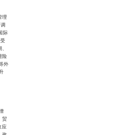
管理
超调
国际
承受
期、
避险
等外
升
增
，贸
效应
，政