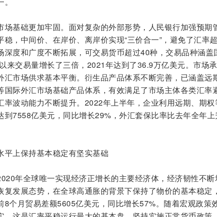
一。
市场基础更加牢固。面对复杂的外部形势，人民银行加强预期
平稳，中间价、在岸价、离岸价实现“三价合一”，避免了汇率
场深度和广度不断拓展，可交易货币超过40种，交易品种涵盖
以来交易量增长了三倍，2021年达到了36.9万亿美元。市场
外汇市场供求基本平衡。衍生品产品体系不断完善，已涵盖远
等国际外汇市场基础产品体系，有效满足了市场主体各类汇率
汇率波动能力不断提升。2022年上半年，企业利用远期、期权
到7558亿美元，同比增长29%，外汇套保比率比去年全年上
水平上保持基本稳定有坚实基础
2020年全球唯一实现经济正增长的主要经济体，经济韧性不断
恢复发展态势，在全球高通胀的背景下保持了物价的基本稳定
8个月贸易差额5605亿美元，同比增长57%。随着宏观政策
实，这是汇率平稳运行最大的基本盘。坚持实施正常货币政策