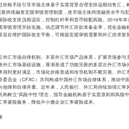
过价格手段引导市场主体基于实需背景合理安排远期结售汇，
并完善跨境融资宏观审慎管理制度，使市场主体跨境融资水平与
国际收支状况相适应，控制杠杆率和货币错配风险。2016年本
观审慎管理开始实施。动态调节外汇存款准备金率，优化金融
排旨在维护国际收支平衡，可根据宏观审慎需要和外汇供求形
。
立外汇市场自律机制。丰富外汇市场产品体系，扩展市场参与
善外汇市场基础设施，逐渐形成了功能完善的多层次外汇市场
求得到更好满足，市场化价格形成和传导机制不断完善。外汇
导委员会（CFXC）共同构成中国外汇市场自律体系，推动中
向他律和自律并重。近年来，人民银行、外汇局持续加强汇率
机构树立“风险中性”理念，指导金融机构基于实需原则和风险
汇率避险服务，降低中小微企业汇率避险成本。
著