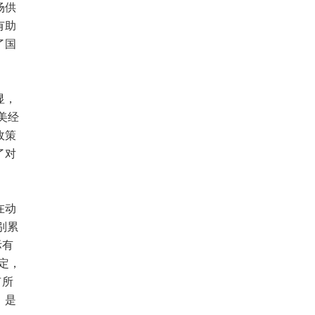
场供
有助
了国
显，
美经
政策
了对
在动
别累
际有
定，
有所
，是