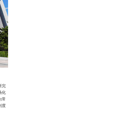
断完
场化
为常
制度