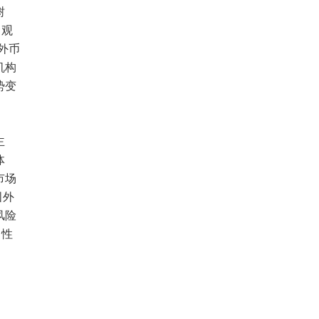
树
宏观
外币
机构
势变
主
体
市场
国外
风险
中性