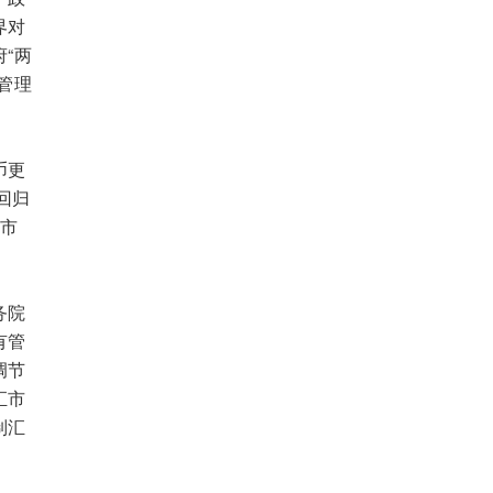
界对
“两
管理
币更
回归
在市
务院
有管
调节
汇市
制汇