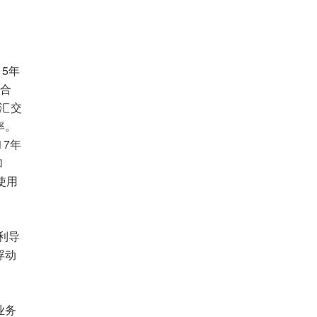
5年
综合
汇交
率。
17年
加
使用
利导
浮动
业务