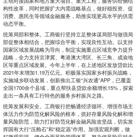
主动对接国家和地方重大项目、重大工程，服务供给侧结
构性改革，同时把握扩大内需战略基点，做好稳投资、促
消费、惠民生等领域金融服务，助推实现更高水平的供需
动态平衡。
统筹局部和整体。工商银行坚持立足整体谋局部与做强局
部促整体相结合，把握综合平衡，实现良性互动。以支持
国家区域发展战略为导向，制定实施重点区域竞争力提升
战略，全力支持京津冀、粤港澳大湾区、长三角、成渝地
区等重点区域发展。今年上半年，在上述地区发放贷款比
2021年末增加1.19万亿元。积极落实国家乡村振兴战略，
实施城乡联动发展，创新推出工银“兴农通”APP，已覆盖
全国1700余个县域，重点帮扶县贷款余额增长15%，探索
走出一条具有工行特色的服务乡村振兴之路。
统筹发展和安全。工商银行把畅通经济循环、增强市场主
体活力作为防范化解风险的根本，抓好存量风险化解和增
量风险防范，助力打好防范化解金融风险攻坚战，切实发
挥国有大行“压舱石”和“稳定器”作用。加强宏观判断，做
好微观安排，健全全面风险管理体系，努力使风险应对走