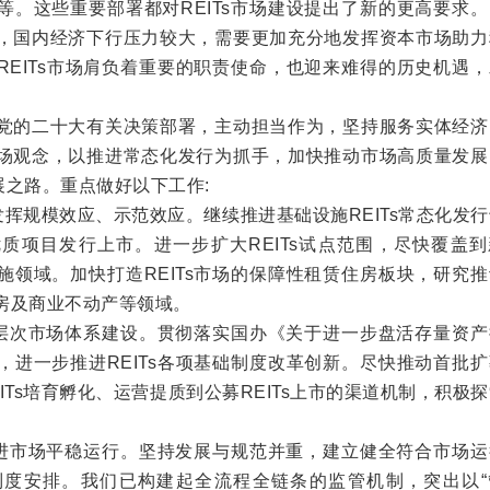
等。这些重要部署都对REITs市场建设提出了新的更高要求
，国内经济下行压力较大，需要更加充分地发挥资本市场助力
REITs市场肩负着重要的职责使命，也迎来难得的历史机遇
党的二十大有关决策部署，主动担当作为，坚持服务实体经济
场观念，以推进常态化发行为抓手，加快推动市场高质量发展
发展之路。重点做好以下工作:
发挥规模效应、示范效应。继续推进基础设施REITs常态化发
质项目发行上市。进一步扩大REITs试点范围，尽快覆盖到
施领域。加快打造REITs市场的保障性租赁住房板块，研究
房及商业不动产等领域。
多层次市场体系建设。贯彻落实国办《关于进一步盘活存量资产
，进一步推进REITs各项基础制度改革创新。尽快推动首批
EITs培育孵化、运营提质到公募REITs上市的渠道机制，积极
促进市场平稳运行。坚持发展与规范并重，建立健全符合市场运
制度安排。我们已构建起全流程全链条的监管机制，突出以“