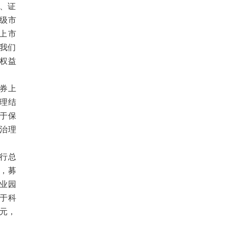
核、证
级市
上市
，我们
权益
券上
治理结
于保
治理
运行总
只，募
产业园
于科
亿元，