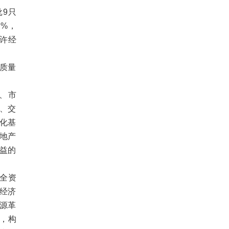
批9只
4%，
特许经
高质量
、市
、交
化基
地产
益的
全资
经济
源革
，构