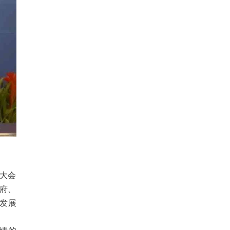
对大会
政府、
场发展