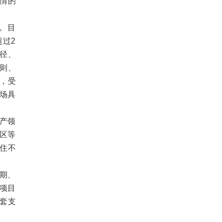
情的
品。目
超过2
径、
规则、
，受
市场具
地产领
园区等
房住不
索期、
项目
套支