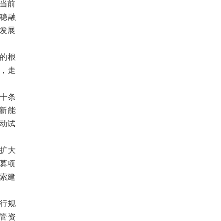
。当前
稳融
，发展
的根
，走
行十条
新能
推动试
扩大
扩募项
探索建
行规
管资