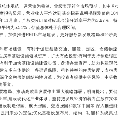
披露总体规范、运营较为稳健、业绩表现符合市场预期，其中首
1年年度报告显示，营业收入平均达到基金招募说明书预测值的10
11月底，产权类REITs对应现金流分派率平均为3.67%，
率平均为5.51%，估值总体处于合理区间。
神，加快推进REITs市场建设，更好服务新发展格局和经济
ITs市场建设，有利于促进盘活交通、能源、园区、仓储物流
住房等基础设施领域资产，扩大有效投资;有利于支持制造强国
;有利于加快基础设施建设步伐，盘活存量资产，助力构建现代
快建立多主体供给、多渠道保障、租购并举的住房制度，支持房
于深化金融供给侧结构性改革，为投资者提供中等风险、中等收
资渠道。
展格局、推动高质量发展作出重大战略部署，明确提出，要健
比重;建设现代化产业体系，坚持把发展经济的着力点放在实体
建设制造强国、航天强国、交通强国和数字中国等;深入推进能
不是用来炒的定位;优化基础设施布局、结构、功能和系统集成