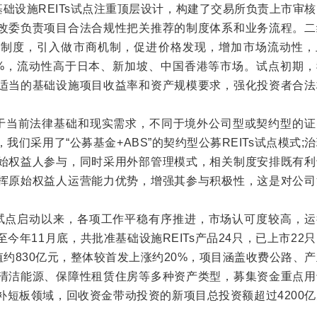
基础设施REITs试点注重顶层设计，构建了交易所负责上市审
改委负责项目合法合规性把关推荐的制度体系和业务流程。二
幅制度，引入做市商机制，促进价格发现，增加市场流动性，
.11%，流动性高于日本、新加坡、中国香港等市场。试点初期
适当的基础设施项目收益率和资产规模要求，强化投资者合法
限于当前法律基础和现实需求，不同于境外公司型或契约型的证
们采用了“公募基金+ABS”的契约型公募REITs试点模式;
始权益人参与，同时采用外部管理模式，相关制度安排既有利
挥原始权益人运营能力优势，增强其参与积极性，这是对公司
ITs试点启动以来，各项工作平稳有序推进，市场认可度较高，
今年11月底，共批准基础设施REITs产品24只，已上市22
值约830亿元，整体较首发上涨约20%，项目涵盖收费公路、
清洁能源、保障性租赁住房等多种资产类型，募集资金重点用
补短板领域，回收资金带动投资的新项目总投资额超过4200