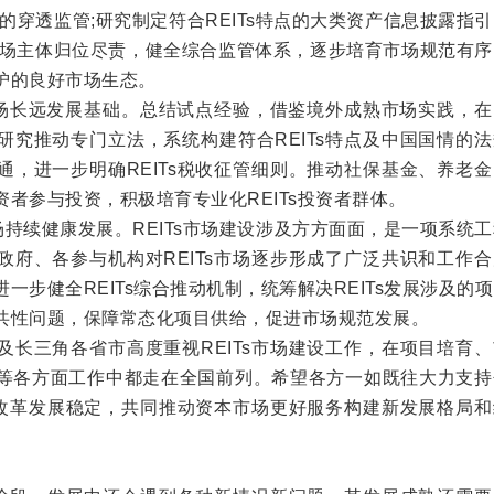
的穿透监管;研究制定符合REITs特点的大类资产信息披露指
市场主体归位尽责，健全综合监管体系，逐步培育市场规范有序
护的良好市场生态。
市场长远发展基础。总结试点经验，借鉴境外成熟市场实践，在
研究推动专门立法，系统构建符合REITs特点及中国国情的
通，进一步明确REITs税收征管细则。推动社保基金、养老
者参与投资，积极培育专业化REITs投资者群体。
场持续健康发展。REITs市场建设涉及方方面面，是一项系统
政府、各参与机构对REITs市场逐步形成了广泛共识和工作
一步健全REITs综合推动机制，统筹解决REITs发展涉及的
共性问题，保障常态化项目供给，促进市场规范发展。
及长三角各省市高度重视REITs市场建设工作，在项目培育
等各方面工作中都走在全国前列。希望各方一如既往大力支持
市场改革发展稳定，共同推动资本市场更好服务构建新发展格局