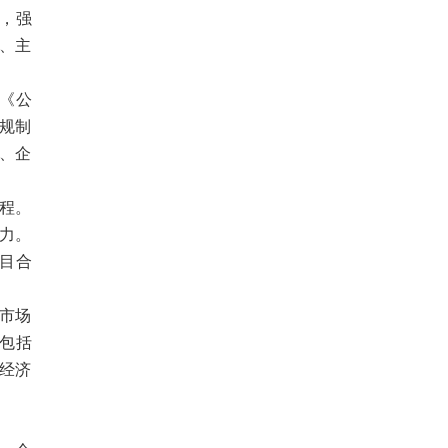
引，强
、主
《公
法规制
金、企
工程。
合力。
项目合
、市场
包括
和经济