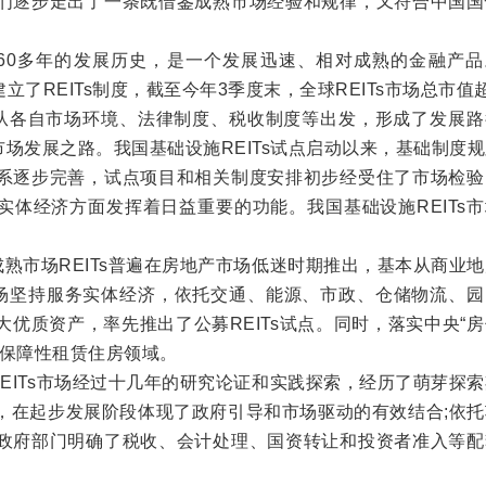
们逐步走出了一条既借鉴成熟市场经验和规律，又符合中国国
已有60多年的发展历史，是一个发展迅速、相对成熟的金融产
建立了REITs制度，截至今年3季度末，全球REITs市场总市值
)从各自市场环境、法律制度、税收制度等出发，形成了发展路
s市场发展之路。我国基础设施REITs试点启动以来，基础制度
系逐步完善，试点项目和相关制度安排初步经受住了市场检验
实体经济方面发挥着日益重要的功能。我国基础设施REITs
成熟市场REITs普遍在房地产市场低迷时期推出，基本从商业
s市场坚持服务实体经济，依托交通、能源、市政、仓储物流、
优质资产，率先推出了公募REITs试点。同时，落实中央“
到保障性租赁住房领域。
REITs市场经过十几年的研究论证和实践探索，经历了萌芽探
，在起步发展阶段体现了政府引导和市场驱动的有效结合;依托
政府部门明确了税收、会计处理、国资转让和投资者准入等配
。