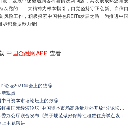
起步阶段，发展中还会遇到各种新情况新问题，其发展成熟还需
持以党的二十大精神为根本指引，自觉坚持守正创新、自信自
防风险工作，积极探索中国特色REITs发展之路，为推进中
目标积极贡献力量!
下载
中国金融网APP
查看
s论坛2021年会上的致辞
最新观点
届中日资本市场论坛上的致辞
证监会副主席方星海在第五届虹桥国际经济论坛“中国资本市场高质量对外开放”分论坛上的致辞
证监会办公厅、国家发展改革委办公厅联合发布《关于规范做好保障性租赁住房试点发行基础设施领域不动产投资信托基金（REITs）有关工作的通知》
会上主题演讲