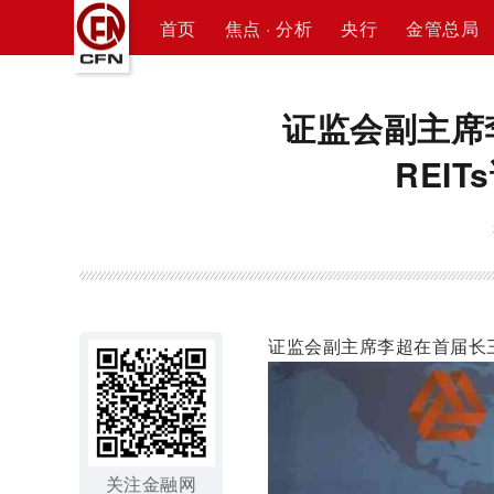
首页
焦点 · 分析
央行
金管总局
证监会副主席
REI
证监会副主席李超在首届长三角
关注金融网