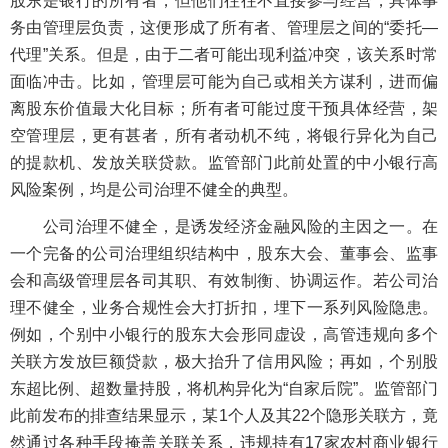
股东是银行的所有者，但他们往往不直接参与经营，具体事
务由管理层负责，这便形成了所有者、管理层之间的“委托—
代理”关系。但是，由于二者可能出现利益冲突，该关系时常
面临冲击。比如，管理层可能为自己或相关方谋利，进而偏
离股东价值最大化目标；所有者可能过度干预具体经营，架
空管理层，更有甚者，所有者动机不纯，将银行异化为自己
的提款机、发放关联贷款。监管部门此前处置的中小银行高
风险案例，均是公司治理不健全的典型。
公司治理不健全，是诱发经济金融风险的主因之一。在
一个完备的公司治理组织结构中，股东大会、董事会、监事
会和高级管理层各司其职、有效制衡、协调运作。若公司治
理不健全，业务合规性会大打折扣，埋下一系列风险隐患。
例如，个别中小银行的股东大会形同虚设，高管违规向多个
关联方发放巨额贷款，极大抬升了信用风险；再如，个别股
东超比例、超数量持股，将机构异化为“自家后院”。监管部门
此前发布的排查结果显示，某1个人及其22个隐形关联方，竟
然通过各种手段掩盖关联关系，违规持有17家农村商业银行