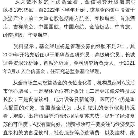
从为数不多的下跌基金看，金信消费升级股票C
以-6.19%垫底，自2022年下半年开始，该基金的集中投资于
旅游产业，前十大重仓股包括南方航空、春秋航空、首旅酒
店、吉祥航空、中国国航、中国东航、金陵饭店、中青旅、
岭南控股、华夏航空。
资料显示，基金经理杨超管理公募的经验不足2年，其
2006年开始先后任职于鹏华基金研究员，高级研究员，长城
证券资深分析师，首席分析师，金融研究所负责人。于2021
年3月加入金信基金，任研究总监兼基金经理。
从全市场主动权益基金的仓位变化看，机构显然对A股后
市信心增强，一是整体仓位有所提升；二是更加偏爱科技成
长股；三是食品饮料、电力设备及新能源、医药行业仍是重
点配置的对象。富国基金认为，从刚结束的春节假期情况
看，观影、出行旅游等消费数据呈复苏态势，提升了经济复
苏的可信度，A股有望向好。消费板块可主要关注与经济复苏
直接相关的食品饮料、社会服务等必选消费，以及建材、家