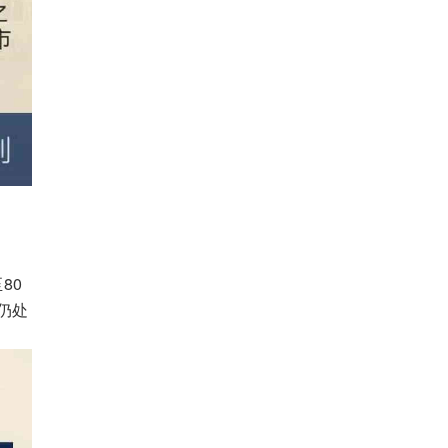
80
仍处