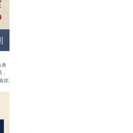
当央
策，
会比