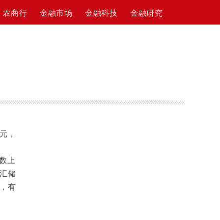
农商行
金融市场
金融科技
金融研究
美元，
数上
汇储
，有