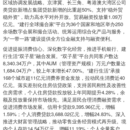
区域协调发展战略。京津冀、长三角、粤港澳大湾区公司
类贷款新增占集团贷款新增的比重超50%。支持“稳外贸
稳外资”，助力高水平对外开放。贸易融资投放量1.09万
亿元。“建行全球撮合家”平台为36个国家和地区举办250
余场数字会展和撮合活动。统筹运用综合化产品与服务，
为“一带一路”建设提供全方位金融支持与融资便利。
促进提振消费信心。深化数字化经营，推进手机银行、建
行生活“双子星”融合发展。“双子星”平台共同客户数达
8,340.34万户，其中AUM（管理资产规模）万元户数量达
1,684.04万户，较上年末增长47.00%。“建行生活”承接
168个城市超11亿元消费券资金发放，拉动民生消费近40
亿元。落实差别化住房信贷政策，支持居民刚性及改善性
住房需求，个人住房贷款投放较上年同期提升4.28%，余
额及投放量保持市场领先。满足居民合理消费融资需求，
促进消费市场发展。信用卡贷款9,395.96亿元，增幅
1.59%；个人消费贷款3,688.02亿元，增幅24.83%。深入
推进大财富管理战略，推动零售业务经营模式再升级。境
内个人存款14.54万亿元，增幅11.19%；个人全量客户