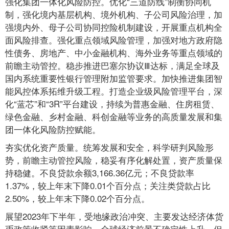
强化集团一体化风险防控。优化“三道防线”制衡协同机
制，强化境内基层机构、境外机构、子公司风险治理，加
强境内外、母子公司协同控险机制建设，开展重点机构全
面风险排查。强化重点领域风险管理，加强对地方政府隐
性债务、房地产、中小金融机构、海外业务等重点领域的
前瞻主动管控。稳步推进巴塞尔协议Ⅲ达标，满足全球及
国内系统重要性银行管理附加监管要求。加快推进集团智
能风控体系拓维升级工程。打造企业级风险管理平台，深
化“蓝芯”和“3R”平台建设，持续为普惠金融、住房租赁、
绿色金融、乡村金融、科创金融等业务的高质量发展和集
团一体化风险防控赋能。
夯实优化资产质量。统筹发展和安全，科学研判风险形
势，前瞻主动管控风险，稳妥有序化解处置，资产质量保
持稳健。不良贷款余额3,166.36亿元；不良贷款率
1.37%，较上年末下降0.01个百分点；关注类贷款占比
2.50%，较上年末下降0.02个百分点。
展望2023年下半年，受地缘政治冲突、主要发达经济体货
币政策收紧等因素影响，全球经济前景不确定性上升。但