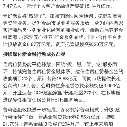
7.47亿人，管理个人客户金融资产突破18.14万亿元。
守好老百姓“钱袋子”。加强前瞻性风险预判，稳健发展资
金资管业务。提升金融市场业务服务质效，成为国内首家
实行商品类业务专业化经营的商业银行。前瞻布局养老金
融蓝海，擦亮“安心健养”年金服务品牌。同业合作平台累
计投放资金6.87万亿元。资产托管规模突破20万亿元。
持续深化新金融行动成效凸显
住房租赁势能平稳释放。围绕“投、融、管、退”服务闭
环，持续完善住房租赁金融体系。建信住房租赁基金签约
收购项目20个，累计出资48.88亿元，可向市场提供长租
公寓约1.45万套。公司类住房租赁贷款余额突破3,000亿
元。开业运营“CCB建融家园”长租社区272个。在多地推
进保障性租赁住房公募REITs服务项目。
普惠金融效能进一步拓展。深化数字普惠模式，升级“建
行惠懂你”平台。普惠金融贷款余额2.86万亿元，增幅
21.79%；普惠金融贷款客户294万户，较上年末增加