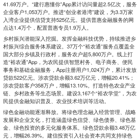
41.69万户。“建行惠懂你”App累计访问量超2.5亿次，服务
企业客户1,053万户。推进“创业者港湾”建设，为3.3万家
入湾企业提供信贷支持525亿元。提供普惠金融服务的网
点达1.4万个，配置普惠专员1.9万人。
乡村振兴潜能深入挖掘。发挥金融科技优势，持续推进乡
村振兴综合服务体系建设。37万个“裕农通”服务点覆盖全
国大部分乡镇及行政村，服务农户超5,800万户。线上打
造“裕农通”App，为农民提供智慧村务、电子商务、便民
事务和基础金融服务，App注册用户1,024万户，累计发放
贷款522亿元。涉农贷款余额3.62万亿元，增幅20.41%；
涉农贷款客户358万户，增幅13.10%。打造特色农业产业
链、乡村政务等生态场景。建设3,167个“裕农学堂”，为农
民提供金融知识普及、农业技术培训等活动。
绿色金融动能逐渐释放。将绿色理念融入经营管理、战略
发展和企业文化，打造涵盖绿色信贷、绿色债券、绿色基
金、绿色投资的多元化服务体系。绿色贷款余额3.48万亿
元，增幅26.39%。建信投资引入社会资本共同支持绿色