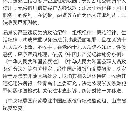
休后违规在信贷客户企业任职取酬，长期占用公物归个人
使用，无偿借用信贷客户大额钱款；违反生活纪律；利用
职务上的便利，在贷款、融资等方面为他人谋取利益，非
法收受巨额财物。
易景安严重违反党的政治纪律、组织纪律、廉洁纪律、生
活纪律，构成严重职务违法并涉嫌受贿犯罪，且在党的十
八大后不收敛、不收手，在党的十九大后仍不知止，性质
恶劣，应予严肃处理。依据《中国共产党纪律处分条例》
《中华人民共和国监察法》《中华人民共和国公职人员政
务处分法》等有关规定，经中国建设银行党委研究，决定
给予易景安开除党籍处分，取消其相关退休待遇；收缴其
违纪违法所得；经青岛市监委研究，决定将易景安涉嫌犯
罪问题移送检察机关依法审查起诉，所涉财物一并移送。
（中央纪委国家监委驻中国建设银行纪检监察组、山东省
纪委监委）