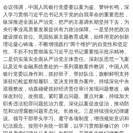
会议强调，中国人民银行党委要以案为鉴、警钟长鸣，深
入学习贯彻习近平总书记关于党的自我革命的重要思想，
纵深推进全面从严治党，把严的主基调长期坚持下去，为
央行事业高质量发展提供有力政治保障。一是坚持把政治
建设摆在首位。巩固拓展主题教育成果，始终用党的创新
理论凝心铸魂，不断增强践行“两个维护”的自觉性和坚定
性。不折不扣贯彻落实习近平总书记重要指示批示精神。
二是切实落实全面从严治党主体责任。深刻反思范一飞案
以及近年金融系统查处的一系列腐败案件教训，中国人民
银行党委以身作则，抓好班子、带好队伍，旗帜鲜明支持
派驻纪检监察组履职，坚决支持查办案件。持续深化中央
巡视整改，动真碰硬抓好经济责任审计发现问题整改，确
保改到位、改彻底。紧盯重点问题、重点对象，持续加大
职务违法犯罪问题惩治力度。深化以案促改促治，推动防
范和治理腐败问题常态化、长效化。三是持续强化纪律建
设。领导干部带头学习、遵守各项制度，增强规矩意识和
纪法观念。按照中央统一部署，以学习贯彻新修订的《中
国共产党纪律处分条例》为契机，开展集中性纪律教育。